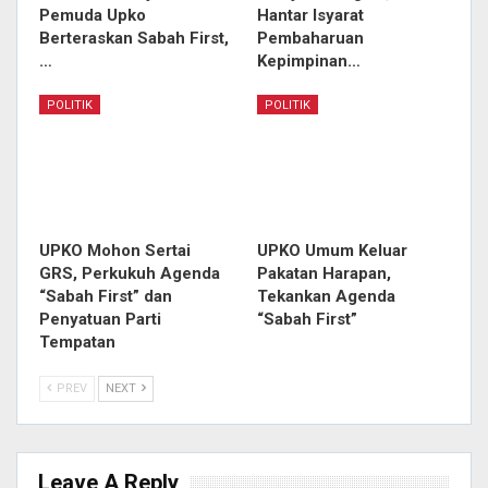
Pemuda Upko
Hantar Isyarat
Berteraskan Sabah First,
Pembaharuan
…
Kepimpinan…
POLITIK
POLITIK
UPKO Mohon Sertai
UPKO Umum Keluar
GRS, Perkukuh Agenda
Pakatan Harapan,
“Sabah First” dan
Tekankan Agenda
Penyatuan Parti
“Sabah First”
Tempatan
PREV
NEXT
Leave A Reply