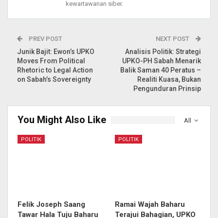
kewartawanan siber.
PREV POST
NEXT POST
Junik Bajit: Ewon’s UPKO
Analisis Politik: Strategi
Moves From Political
UPKO-PH Sabah Menarik
Rhetoric to Legal Action
Balik Saman 40 Peratus –
on Sabah’s Sovereignty
Realiti Kuasa, Bukan
Pengunduran Prinsip
You Might Also Like
All
POLITIK
POLITIK
Felik Joseph Saang
Ramai Wajah Baharu
Tawar Hala Tuju Baharu
Terajui Bahagian, UPKO