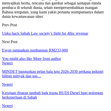
menyajikan berita, rencana dan gambar sebagai santapan minda
pembaca di seluruh dunia, selain mempersembahkan ruangan
Bahasa tempatan, yang kami yakin pertama seumpamanya dalam
dunia kewartawanan siber.
Prev Post
Upko back Sabah Law society’s fight for 40pc revenue
Next Post
Ewon sampaikan sumbangan RM233,000
You might also like
More from author
Negeri
MINDET bangunkan pelan hala tuju 2026-2030 perkasa industri
hiliran minyak dan gas…
Negeri
Kerajaan disaran tambah baik kuota BUDI Diesel bagi golongan
berkeperluan di Sabah
Negeri