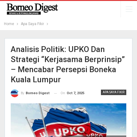
Home
Apa Saya Fikir
Analisis Politik: UPKO Dan
Strategi “Kerjasama Berprinsip”
– Mencabar Persepsi Boneka
Kuala Lumpur
APA SAYA FIKIR
On
Oct 7, 2025
By
Borneo Digest