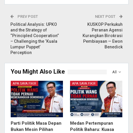
PREV POST
NEXT POST
Political Analysis: UPKO
KUSKOP Perkukuh
and the Strategy of
Peranan Agensi
“Principled Cooperation”
Kurangkan Birokrasi
– Challenging the ‘Kuala
Pembiayaan — Ewon
Lumpur Puppet’
Benedick
Perception
You Might Also Like
All
APA SAYA FIKIR
APA SAYA FIKIR
Parti Politik Masa Depan
Medan Pertempuran
Bukan Mesin Pilihan
Politik Baharu: Kuasa