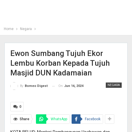
Home
Negara
Ewon Sumbang Tujuh Ekor
Lembu Korban Kepada Tujuh
Masjid DUN Kadamaian
NEGARA
On
Jun 16, 2024
By
Borneo Digest
0
Share
WhatsApp
Facebook
KOTA BELUD: Menteri Pembangunan Usahawan dan