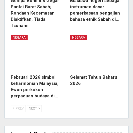
Gempa Bumi 6.8 Gegar
Biasiswa negeri sebagai
Pantai Barat Sabah;
instrumen dasar
Rondaan Kecemasan
pemerkasaan pengajian
Diaktifkan, Tiada
bahasa etnik Sabah di…
Tsunami
NEGARA
NEGARA
Februari 2026 simbol
Selamat Tahun Baharu
keharmonian Malaysia,
2026
Ewon perkukuh
perpaduan budaya di…
PREV
NEXT