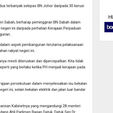
ua terbanyak selepas BN Johor daripada 30 kerusi
eri Sabah, berharap peminggiran BN Sabah dalam
negeri ini daripada perhatian Kerajaan Perpaduan
gunan.
kan dalam aspek pembangunan terutama pelaksanaan
han rakyat negeri ini.
a mesti diteruskan dan dipercepatkan. Kita tidak
 seperti yang berlaku ketika PH menjadi kerajaan pada
rajaan persekutuan dalam menyelesaikan isu bekalan
geri ini, selain bekalan elektrik dan jalan luar bandar
arisan Kabinetnya yang mengandungi 28 menteri
ng Ahli Parlimen Bagan Datuk, Datuk Seri Dr