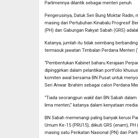
Parlimennya dilantik sebagai menteri penuh.
Pengerusinya, Datuk Seri Bung Moktar Radin, 
masing dari Pertubuhan Kinabalu Progresif B
(PH) dan Gabungan Rakyat Sabah (GRS) adalah t
Katanya, jumlah itu tidak seimbang berbanding
termasuk jawatan Timbalan Perdana Menteri 
“Pembentukan Kabinet baharu Kerajaan Perpa
dipinggirkan dalam pelantikan portfolio khus
komiten awal bersama BN Pusat untuk menyok
Seri Anwar Ibrahim sebagai calon Perdana Men
“Tiada seorangpun wakil dari BN Sabah dalam 
lima menteri,” katanya dalam kenyataan media
BN Sabah memenangi paling banyak kerusi Parl
Umum Ke-15 (PRU15), diikuti GRS (enam), PH (
masing satu Perikatan Nasional (PN) dan Part