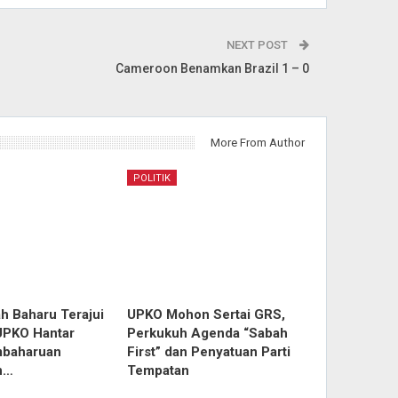
NEXT POST
Cameroon Benamkan Brazil 1 – 0
More From Author
POLITIK
h Baharu Terajui
UPKO Mohon Sertai GRS,
UPKO Hantar
Perkukuh Agenda “Sabah
mbaharuan
First” dan Penyatuan Parti
n…
Tempatan