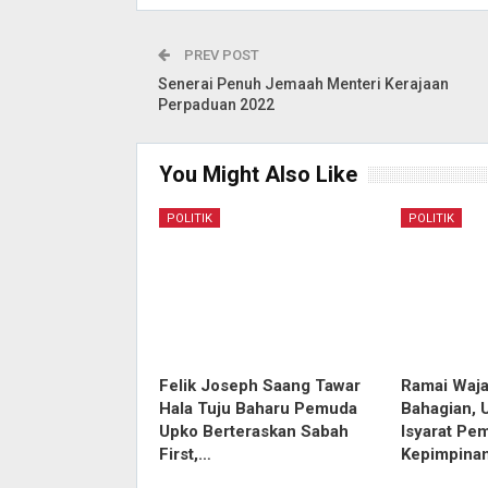
PREV POST
Senerai Penuh Jemaah Menteri Kerajaan
Perpaduan 2022
You Might Also Like
POLITIK
POLITIK
Felik Joseph Saang Tawar
Ramai Waja
Hala Tuju Baharu Pemuda
Bahagian, 
Upko Berteraskan Sabah
Isyarat Pe
First,…
Kepimpina