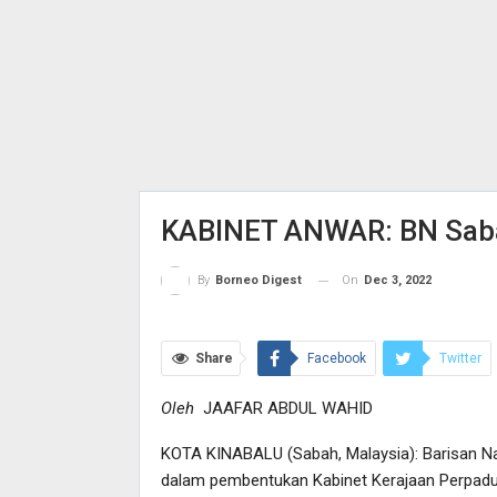
KABINET ANWAR: BN Saba
On
Dec 3, 2022
By
Borneo Digest
Share
Facebook
Twitter
Oleh
JAAFAR ABDUL WAHID
KOTA KINABALU (Sabah, Malaysia): Barisan Na
dalam pembentukan Kabinet Kerajaan Perpaduan