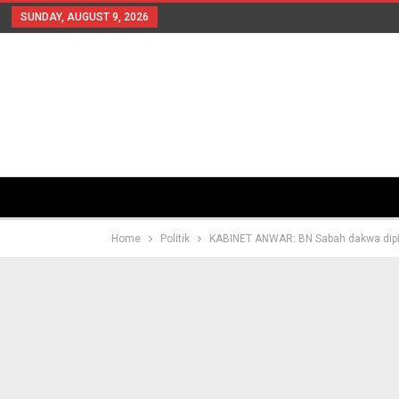
SUNDAY, AUGUST 9, 2026
Home
Politik
KABINET ANWAR: BN Sabah dakwa dipi