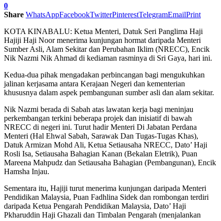
0
Share
WhatsApp
Facebook
Twitter
Pinterest
Telegram
Email
Print
KOTA KINABALU: Ketua Menteri, Datuk Seri Panglima Haji
Hajiji Haji Noor menerima kunjungan hormat daripada Menteri
Sumber Asli, Alam Sekitar dan Perubahan Iklim (NRECC), Encik
Nik Nazmi Nik Ahmad di kediaman rasminya di Sri Gaya, hari ini.
Kedua-dua pihak mengadakan perbincangan bagi mengukuhkan
jalinan kerjasama antara Kerajaan Negeri dan kementerian
khususnya dalam aspek pembangunan sumber asli dan alam sekitar.
Nik Nazmi berada di Sabah atas lawatan kerja bagi meninjau
perkembangan terkini beberapa projek dan inisiatif di bawah
NRECC di negeri ini. Turut hadir Menteri Di Jabatan Perdana
Menteri (Hal Ehwal Sabah, Sarawak Dan Tugas-Tugas Khas),
Datuk Armizan Mohd Ali, Ketua Setiausaha NRECC, Dato’ Haji
Rosli Isa, Setiausaha Bahagian Kanan (Bekalan Eletrik), Puan
Mareena Mahpudz dan Setiausaha Bahagian (Pembangunan), Encik
Hamsha Injau.
Sementara itu, Hajiji turut menerima kunjungan daripada Menteri
Pendidikan Malaysia, Puan Fadhlina Sidek dan rombongan terdiri
daripada Ketua Pengarah Pendidikan Malaysia, Dato’ Haji
Pkharuddin Haji Ghazali dan Timbalan Pengarah (menjalankan