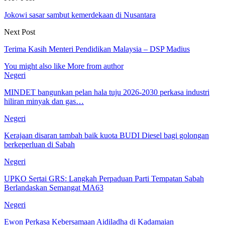
Jokowi sasar sambut kemerdekaan di Nusantara
Next Post
Terima Kasih Menteri Pendidikan Malaysia – DSP Madius
You might also like
More from author
Negeri
MINDET bangunkan pelan hala tuju 2026-2030 perkasa industri
hiliran minyak dan gas…
Negeri
Kerajaan disaran tambah baik kuota BUDI Diesel bagi golongan
berkeperluan di Sabah
Negeri
UPKO Sertai GRS: Langkah Perpaduan Parti Tempatan Sabah
Berlandaskan Semangat MA63
Negeri
Ewon Perkasa Kebersamaan Aidiladha di Kadamaian