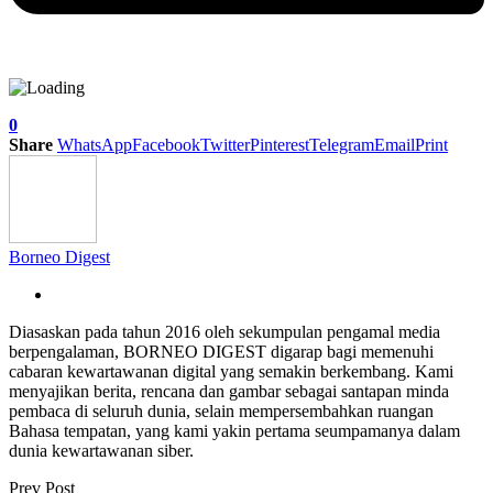
0
Share
WhatsApp
Facebook
Twitter
Pinterest
Telegram
Email
Print
Borneo Digest
Diasaskan pada tahun 2016 oleh sekumpulan pengamal media
berpengalaman, BORNEO DIGEST digarap bagi memenuhi
cabaran kewartawanan digital yang semakin berkembang. Kami
menyajikan berita, rencana dan gambar sebagai santapan minda
pembaca di seluruh dunia, selain mempersembahkan ruangan
Bahasa tempatan, yang kami yakin pertama seumpamanya dalam
dunia kewartawanan siber.
Prev Post