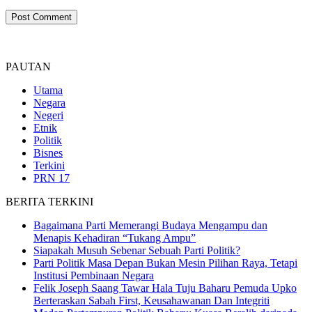
PAUTAN
Utama
Negara
Negeri
Etnik
Politik
Bisnes
Terkini
PRN 17
BERITA TERKINI
Bagaimana Parti Memerangi Budaya Mengampu dan
Menapis Kehadiran “Tukang Ampu”
Siapakah Musuh Sebenar Sebuah Parti Politik?
Parti Politik Masa Depan Bukan Mesin Pilihan Raya, Tetapi
Institusi Pembinaan Negara
Felik Joseph Saang Tawar Hala Tuju Baharu Pemuda Upko
Berteraskan Sabah First, Keusahawanan Dan Integriti