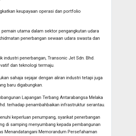
katkan keupayaan operasi dan portfolio
ai pemain utama dalam sektor pengangkutan udara
khidmatan penerbangan sewaan udara swasta dan
k industri penerbangan, Transonic Jet Sdn. Bhd.
atif dan teknologi termaju.
kan sahaja sejajar dengan aliran industri tetapi juga
ang baru digabungkan.
embangunan Lapangan Terbang Antarabangsa Melaka
d. terhadap penambahbaikan infrastruktur serantau.
menuhi keperluan penumpang, syarikat penerbangan
bang di samping menyumbang kepada pembangunan
elepas Menandatangani Memorandum Persefahaman