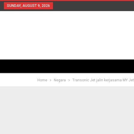
SUNDAY, AUGUST 9, 2026
Home
Negara
Transonic Jet jalin kerjasama MY Jet