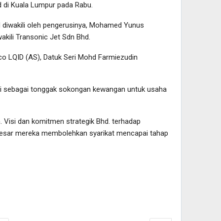
d di Kuala Lumpur pada Rabu.
d diwakili oleh pengerusinya, Mohamed Yunus
ili Transonic Jet Sdn Bhd.
nco LQID (AS), Datuk Seri Mohd Farmiezudin
ri sebagai tonggak sokongan kewangan untuk usaha
 Visi dan komitmen strategik Bhd. terhadap
 besar mereka membolehkan syarikat mencapai tahap