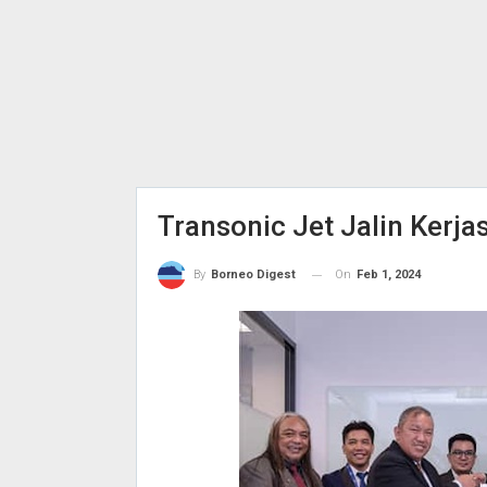
Transonic Jet Jalin Kerja
On
Feb 1, 2024
By
Borneo Digest