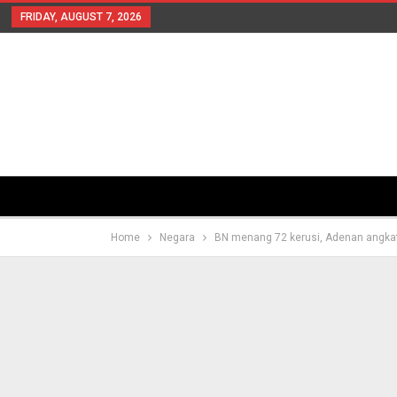
FRIDAY, AUGUST 7, 2026
Home
Negara
BN menang 72 kerusi, Adenan angk