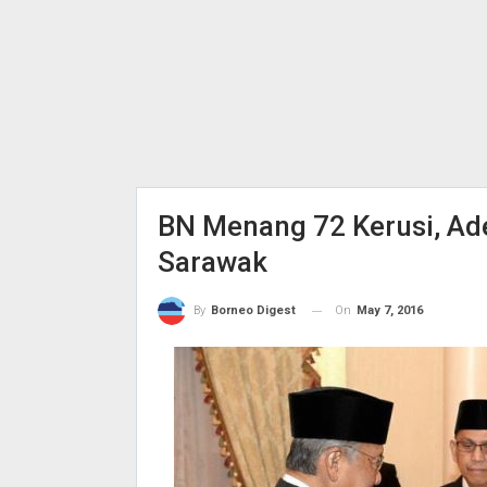
BN Menang 72 Kerusi, A
Sarawak
On
May 7, 2016
By
Borneo Digest