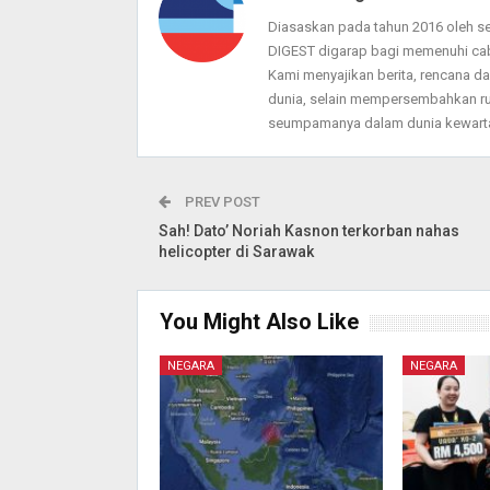
Diasaskan pada tahun 2016 oleh 
DIGEST digarap bagi memenuhi ca
Kami menyajikan berita, rencana 
dunia, selain mempersembahkan ru
seumpamanya dalam dunia kewarta
PREV POST
Sah! Dato’ Noriah Kasnon terkorban nahas
helicopter di Sarawak
You Might Also Like
NEGARA
NEGARA