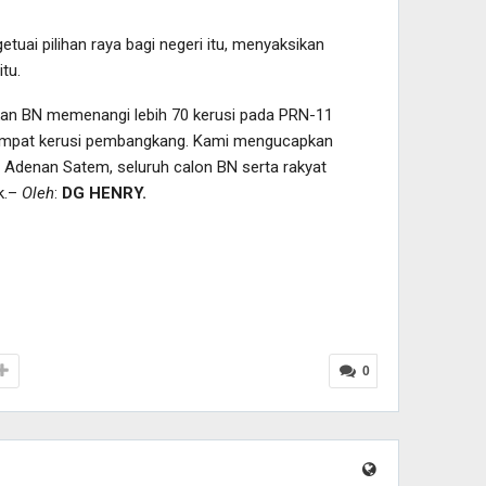
ai pilihan raya bagi negeri itu, menyaksikan
tu.
n BN memenangi lebih 70 kerusi pada PRN-11
mpat kerusi pembangkang. Kami mengucapkan
 Adenan Satem, seluruh calon BN serta rakyat
k.–
Oleh
:
DG HENRY.
0