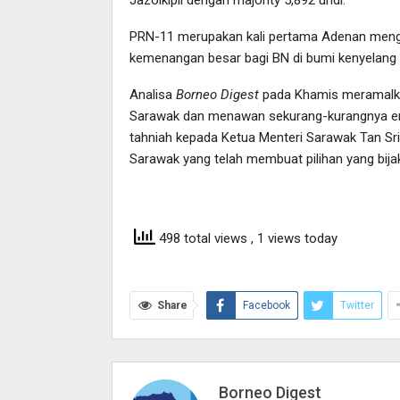
Jazolkipli dengan majority 5,892 undi.
PRN-11 merupakan kali pertama Adenan mengetu
kemenangan besar bagi BN di bumi kenyelang i
Analisa
Borneo Digest
pada Khamis meramalka
Sarawak dan menawan sekurang-kurangnya e
tahniah kepada Ketua Menteri Sarawak Tan Sri
Sarawak yang telah membuat pilihan yang bija
498 total views
, 1 views today
Share
Facebook
Twitter
Borneo Digest