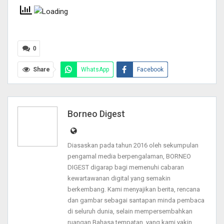
0
Share
WhatsApp
Facebook
Twitter
Pinterest
Telegram
Email
Print
Borneo Digest
Diasaskan pada tahun 2016 oleh sekumpulan
pengamal media berpengalaman, BORNEO
DIGEST digarap bagi memenuhi cabaran
kewartawanan digital yang semakin
berkembang. Kami menyajikan berita, rencana
dan gambar sebagai santapan minda pembaca
di seluruh dunia, selain mempersembahkan
ruangan Bahasa tempatan, yang kami yakin