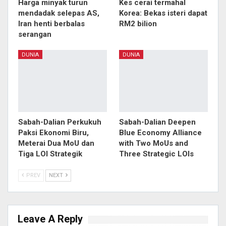
Harga minyak turun
Kes cerai termahal
mendadak selepas AS,
Korea: Bekas isteri dapat
Iran henti berbalas
RM2 bilion
serangan
DUNIA
DUNIA
Sabah-Dalian Perkukuh
Sabah-Dalian Deepen
Paksi Ekonomi Biru,
Blue Economy Alliance
Meterai Dua MoU dan
with Two MoUs and
Tiga LOI Strategik
Three Strategic LOIs
PREV
NEXT
Leave A Reply