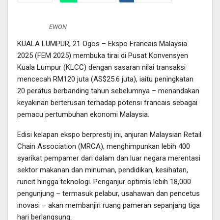
Twitter
Pinterest
EWON
Telegram
Email
Print
KUALA LUMPUR, 21 Ogos
– Ekspo Francais Malaysia
2025 (FEM 2025) membuka tirai di Pusat Konvensyen
Kuala Lumpur (KLCC) dengan sasaran nilai transaksi
mencecah RM120 juta (AS$25.6 juta), iaitu peningkatan
20 peratus berbanding tahun sebelumnya – menandakan
keyakinan berterusan terhadap potensi francais sebagai
pemacu pertumbuhan ekonomi Malaysia.
Edisi kelapan ekspo berprestij ini, anjuran Malaysian Retail
Chain Association (MRCA), menghimpunkan lebih 400
syarikat pempamer dari dalam dan luar negara merentasi
sektor makanan dan minuman, pendidikan, kesihatan,
runcit hingga teknologi. Penganjur optimis lebih 18,000
pengunjung – termasuk pelabur, usahawan dan pencetus
inovasi – akan membanjiri ruang pameran sepanjang tiga
hari berlangsung.