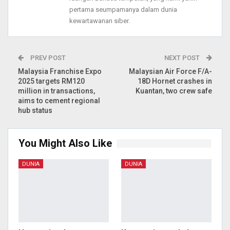
pertama seumpamanya dalam dunia
kewartawanan siber.
PREV POST
NEXT POST
Malaysia Franchise Expo
Malaysian Air Force F/A-
2025 targets RM120
18D Hornet crashes in
million in transactions,
Kuantan, two crew safe
aims to cement regional
hub status
You Might Also Like
DUNIA
DUNIA