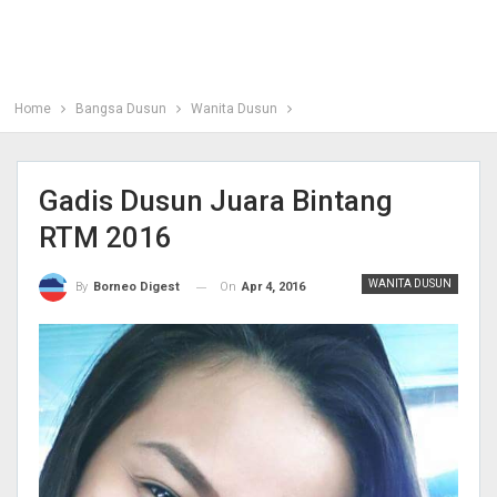
Home
Bangsa Dusun
Wanita Dusun
Gadis Dusun Juara Bintang
RTM 2016
WANITA DUSUN
On
Apr 4, 2016
By
Borneo Digest