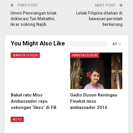
PREV POST
NEXT POST
Umno Pensiangan tolak
Lelaki Filipina ditahan di
deklarasi Tun Mahathir,
kawasan perintah
ikrar sokong Najib
berkurung
You Might Also Like
All
WANITA DUSUN
WANITA DUSUN
Bakal ratu Miss
Gadis Dusun Keningau
Ambassador rayu
Finalist miss
sokongan ‘likes’ di FB
ambassador 2016
AUTO