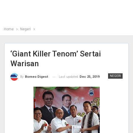
Home
Negeri
‘Giant Killer Tenom’ Sertai
Warisan
NEGERI
Last updated
Dec 25, 2019
By
Borneo Digest