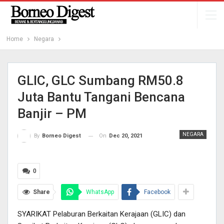
Home
Negara
GLIC, GLC Sumbang RM50.8
Juta Bantu Tangani Bencana
Banjir – PM
NEGARA
On
Dec 20, 2021
By
Borneo Digest
0
Share
WhatsApp
Facebook
SYARIKAT Pelaburan Berkaitan Kerajaan (GLIC) dan