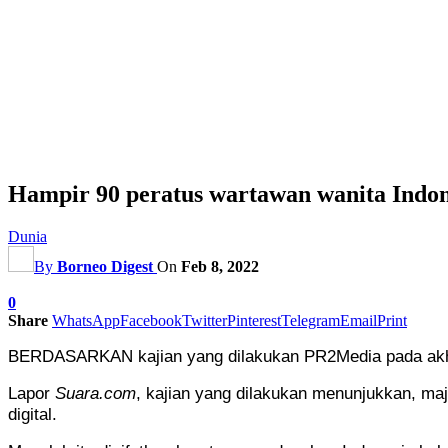
Hampir 90 peratus wartawan wanita Indone
Dunia
By
Borneo Digest
On
Feb 8, 2022
0
Share
WhatsApp
Facebook
Twitter
Pinterest
Telegram
Email
Print
BERDASARKAN kajian yang dilakukan PR2Media pada akhir
Lapor
Suara.com
, kajian yang dilakukan menunjukkan, maj
digital.