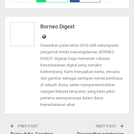
Borneo Digest
Diasaskan pada tahun 2016 oleh sekumpulan
pengamal media berpengalaman, BORNEO
DIGEST digarap bagi memenuhi cabaran
kewartawanan digital yang semakin
berkembang. Kami menyajikan berita, rencana
dan gambar sebagai santapan minda pembaca
di seluruh dunia, selain mempersembahkan
ruangan Bahasa tempatan, yang kami yakin
pertama seumpamanya dalam dunia
kewartawanan siber.
PREV POST
NEXT POST
Banjir di Kg. Gasabon
Percepatkan pemberian