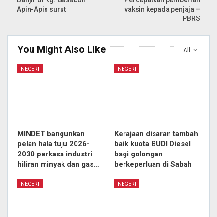
Apin-Apin surut
vaksin kepada penjaja –
PBRS
You Might Also Like
All
NEGERI
NEGERI
MINDET bangunkan
Kerajaan disaran tambah
pelan hala tuju 2026-
baik kuota BUDI Diesel
2030 perkasa industri
bagi golongan
hiliran minyak dan gas…
berkeperluan di Sabah
NEGERI
NEGERI