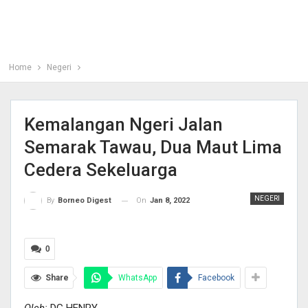
Home
Negeri
Kemalangan Ngeri Jalan
Semarak Tawau, Dua Maut Lima
Cedera Sekeluarga
NEGERI
On
Jan 8, 2022
By
Borneo Digest
0
Share
WhatsApp
Facebook
Oleh:
DG HENRY