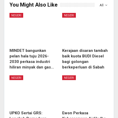
You Might Also Like
All
NEGERI
NEGERI
MINDET bangunkan
Kerajaan disaran tambah
pelan hala tuju 2026-
baik kuota BUDI Diesel
2030 perkasa industri
bagi golongan
hiliran minyak dan gas…
berkeperluan di Sabah
NEGERI
NEGERI
UPKO Sertai GRS:
Ewon Perkasa