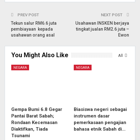
PREV POST
NEXT POST
Tekun salur RM6.6 juta
Usahawan INSKEN berjaya
pembiayaan kepada
tingkat jualan RM2.6 juta –
usahawan orang asal
Ewon
You Might Also Like
All
NEGARA
NEGARA
Gempa Bumi 6.8 Gegar
Biasiswa negeri sebagai
Pantai Barat Sabah;
instrumen dasar
Rondaan Kecemasan
pemerkasaan pengajian
Diaktifkan, Tiada
bahasa etnik Sabah di…
Tsunami