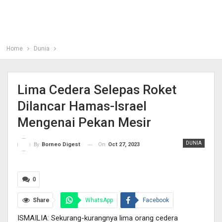
Home
Dunia
Lima Cedera Selepas Roket
Dilancar Hamas-Israel
Mengenai Pekan Mesir
DUNIA
On
Oct 27, 2023
By
Borneo Digest
0
Share
WhatsApp
Facebook
ISMAILIA: Sekurang-kurangnya lima orang cedera
Twitter
Pinterest