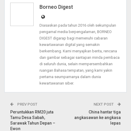
Telegram
Email
Print
Borneo Digest
Diasaskan pada tahun 2016 oleh sekumpulan
pengamal media berpengalaman, BORNEO
DIGEST digarap bagi memenuhi cabaran
kewartawanan digital yang semakin
berkembang. Kami menyajikan berita, rencana
dan gambar sebagai santapan minda pembaca
di seluruh dunia, selain mempersembahkan
ruangan Bahasa tempatan, yang kami yakin
pertama seumpamanya dalam dunia
kewartawanan siber.
PREV POST
NEXT POST
Peruntukkan RM20 juta
China hantar tiga
Tamu Desa Sabah,
angkasawan ke angkasa
Sarawak Tahun Depan –
lepas
Ewon