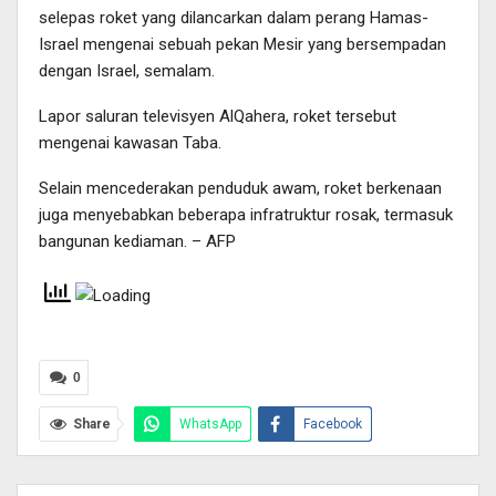
selepas roket yang dilancarkan dalam perang Hamas-
Telegram
Email
Print
Israel mengenai sebuah pekan Mesir yang bersempadan
dengan Israel, semalam.
Lapor saluran televisyen AlQahera, roket tersebut
mengenai kawasan Taba.
Selain mencederakan penduduk awam, roket berkenaan
juga menyebabkan beberapa infratruktur rosak, termasuk
bangunan kediaman. – AFP
0
Share
WhatsApp
Facebook
Twitter
Pinterest