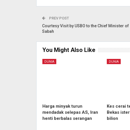
PREV POST
Courtesy Visit by USBO to the Chief Minister of
Sabah
You Might Also Like
DUNIA
DUNIA
Harga minyak turun
Kes cerai t
mendadak selepas AS, Iran
Bekas iste
henti berbalas serangan
bilion