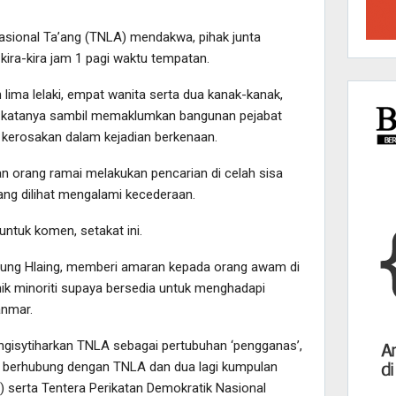
sional Ta’ang (TNLA) mendakwa, pihak junta
a-kira jam 1 pagi waktu tempatan.
ima lelaki, empat wanita serta dua kanak-kanak,
,” katanya sambil memaklumkan bangunan pejabat
i kerosakan dalam kejadian berkenaan.
 orang ramai melakukan pencarian di celah sisa
ang dilihat mengalami kecederaan.
ntuk komen, setakat ini.
n Aung Hlaing, memberi amaran kepada orang awam di
nik minoriti supaya bersedia untuk menghadapi
anmar.
gisytiharkan TNLA sebagai pertubuhan ‘pengganas’,
u berhubung dengan TNLA dan dua lagi kumpulan
A) serta Tentera Perikatan Demokratik Nasional