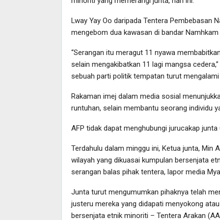
minoriti yang memerangi junta, hari ini.
Lway Yay Oo daripada Tentera Pembebasan Na
mengebom dua kawasan di bandar Namhkam kir
“Serangan itu meragut 11 nyawa membabitkan l
selain mengakibatkan 11 lagi mangsa cedera
sebuah parti politik tempatan turut mengalam
Rakaman imej dalam media sosial menunjukkan
runtuhan, selain membantu seorang individu y
AFP tidak dapat menghubungi jurucakap junta u
Terdahulu dalam minggu ini, Ketua junta, Mi
wilayah yang dikuasai kumpulan bersenjata et
serangan balas pihak tentera, lapor media My
Junta turut mengumumkan pihaknya telah men
justeru mereka yang didapati menyokong ata
bersenjata etnik minoriti – Tentera Arakan (A