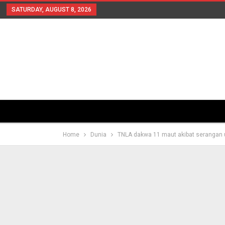
SATURDAY, AUGUST 8, 2026
Home
Dunia
TNLA dakwa 11 maut akibat serangan 