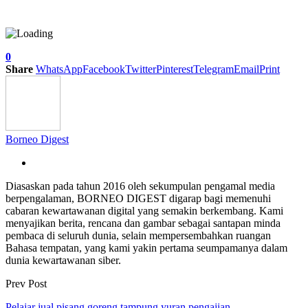
0
Share
WhatsApp
Facebook
Twitter
Pinterest
Telegram
Email
Print
Borneo Digest
Diasaskan pada tahun 2016 oleh sekumpulan pengamal media
berpengalaman, BORNEO DIGEST digarap bagi memenuhi
cabaran kewartawanan digital yang semakin berkembang. Kami
menyajikan berita, rencana dan gambar sebagai santapan minda
pembaca di seluruh dunia, selain mempersembahkan ruangan
Bahasa tempatan, yang kami yakin pertama seumpamanya dalam
dunia kewartawanan siber.
Prev Post
Pelajar jual pisang goreng tampung yuran pengajian