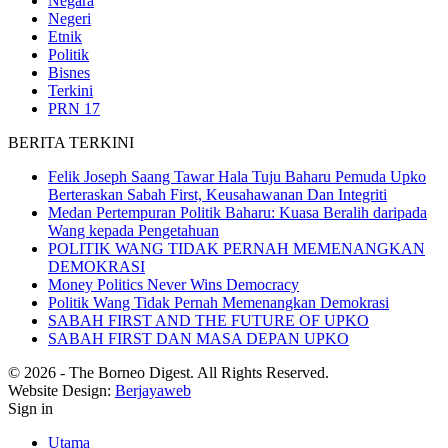
Negara
Negeri
Etnik
Politik
Bisnes
Terkini
PRN 17
BERITA TERKINI
Felik Joseph Saang Tawar Hala Tuju Baharu Pemuda Upko
Berteraskan Sabah First, Keusahawanan Dan Integriti
Medan Pertempuran Politik Baharu: Kuasa Beralih daripada
Wang kepada Pengetahuan
POLITIK WANG TIDAK PERNAH MEMENANGKAN
DEMOKRASI
Money Politics Never Wins Democracy
Politik Wang Tidak Pernah Memenangkan Demokrasi
SABAH FIRST AND THE FUTURE OF UPKO
SABAH FIRST DAN MASA DEPAN UPKO
© 2026 - The Borneo Digest. All Rights Reserved.
Website Design:
Berjayaweb
Sign in
Utama