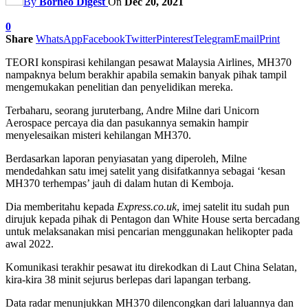
By
Borneo Digest
On
Dec 20, 2021
0
Share
WhatsApp
Facebook
Twitter
Pinterest
Telegram
Email
Print
TEORI konspirasi kehilangan pesawat Malaysia Airlines, MH370
nampaknya belum berakhir apabila semakin banyak pihak tampil
mengemukakan penelitian dan penyelidikan mereka.
Terbaharu, seorang juruterbang, Andre Milne dari Unicorn
Aerospace percaya dia dan pasukannya semakin hampir
menyelesaikan misteri kehilangan MH370.
Berdasarkan laporan penyiasatan yang diperoleh, Milne
mendedahkan satu imej satelit yang disifatkannya sebagai ‘kesan
MH370 terhempas’ jauh di dalam hutan di Kemboja.
Dia memberitahu kepada
Express.co.uk
, imej satelit itu sudah pun
dirujuk kepada pihak di Pentagon dan White House serta bercadang
untuk melaksanakan misi pencarian menggunakan helikopter pada
awal 2022.
Komunikasi terakhir pesawat itu direkodkan di Laut China Selatan,
kira-kira 38 minit sejurus berlepas dari lapangan terbang.
Data radar menunjukkan MH370 dilencongkan dari laluannya dan