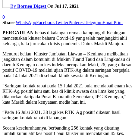
By
Borneo Digest
On
Jul 17, 2021
0
Share
WhatsApp
Facebook
Twitter
Pinterest
Telegram
Email
Print
PERGAULAN
bebas dikalangan remaja kampung di Keningau
mencetuskan kluster baharu Covid-19 yang telah menjangkiti ahli
keluarga, kata jurucakap krisis pandemik Datuk Masidi Manjun.
Menurut beliau, Kluster Jambatan Liawan – Keningau melibatkan
jangkitan dalam komuniti di Mukim Tuarid Taud dan Lingkudau di
daerah Keningau dan kes indeks merupakan lelaki, 26, yang dikesan
positif COVID-19 melalui ujian RTK-Ag dalam saringan bergejala
pada 14 Julai 2021 di sebuah klinik swasta di Keningau.
“Saringan kontak rapat pada 15 Julai 2021 pula mendapati enam kes
RTK-Ag positif iaitu satu kes di klinik swasta dan lima kes yang
dilaporkan daripada Pusat Kuarantin Sementara, IPG Keningau,”
kata Masidi dalam kenyataan media hari ini.
“Pada 16 Julai 2021, 38 lagi kes RTK-Ag positif dikesan hasil
saringan kontak rapat di lapangan.
Secara keseluruhannya, berbanding 256 kontak yang disaring,
jumlah kumulatif kes positif bagi kluster ini mencatatkan 45 kes,