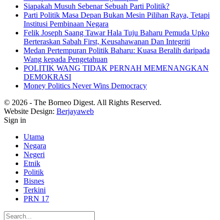
Siapakah Musuh Sebenar Sebuah Parti Politik?
Parti Politik Masa Depan Bukan Mesin Pilihan Raya, Tetapi
Institusi Pembinaan Negara
Felik Joseph Saang Tawar Hala Tuju Baharu Pemuda Upko
Berteraskan Sabah First, Keusahawanan Dan Integriti
Medan Pertempuran Politik Baharu: Kuasa Beralih daripada
Wang kepada Pengetahuan
POLITIK WANG TIDAK PERNAH MEMENANGKAN
DEMOKRASI
Money Politics Never Wins Democracy
© 2026 - The Borneo Digest. All Rights Reserved.
Website Design:
Berjayaweb
Sign in
Utama
Negara
Negeri
Etnik
Politik
Bisnes
Terkini
PRN 17