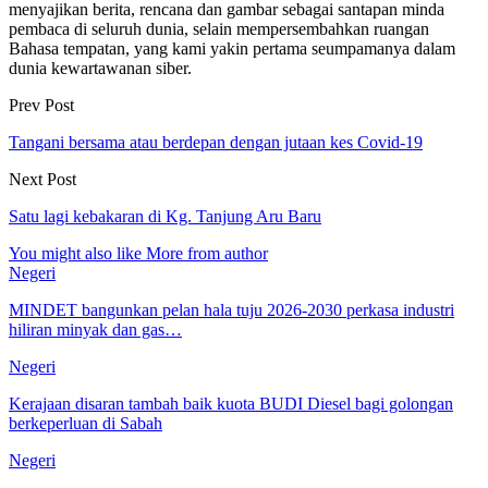
menyajikan berita, rencana dan gambar sebagai santapan minda
pembaca di seluruh dunia, selain mempersembahkan ruangan
Bahasa tempatan, yang kami yakin pertama seumpamanya dalam
dunia kewartawanan siber.
Prev Post
Tangani bersama atau berdepan dengan jutaan kes Covid-19
Next Post
Satu lagi kebakaran di Kg. Tanjung Aru Baru
You might also like
More from author
Negeri
MINDET bangunkan pelan hala tuju 2026-2030 perkasa industri
hiliran minyak dan gas…
Negeri
Kerajaan disaran tambah baik kuota BUDI Diesel bagi golongan
berkeperluan di Sabah
Negeri