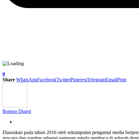
0
Share
WhatsApp
Facebook
Twitter
Pinterest
Telegram
Email
Print
Borneo Digest
Diasaskan pada tahun 2016 oleh sekumpulan pengamal media berpe
rencana dan gambar sebagai santapan minda pembaca di seluruh dun