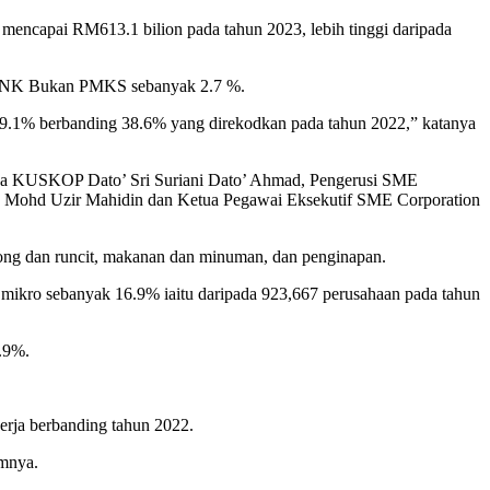
encapai RM613.1 bilion pada tahun 2023, lebih tinggi daripada
 KDNK Bukan PMKS sebanyak 2.7 %.
9.1% berbanding 38.6% yang direkodkan pada tahun 2022,” katanya
ha KUSKOP Dato’ Sri Suriani Dato’ Ahmad, Pengerusi SME
r. Mohd Uzir Mahidin dan Ketua Pegawai Eksekutif SME Corporation
rong dan runcit, makanan dan minuman, dan penginapan.
mikro sebanyak 16.9% iaitu daripada 923,667 perusahaan pada tahun
7.9%.
kerja berbanding tahun 2022.
umnya.