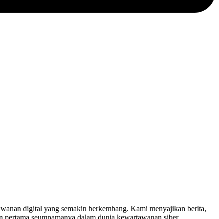
nan digital yang semakin berkembang. Kami menyajikan berita,
in pertama seumpamanya dalam dunia kewartawanan siber.