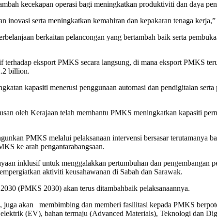
ambah kecekapan operasi bagi meningkatkan produktiviti dan daya p
an inovasi serta meningkatkan kemahiran dan kepakaran tenaga kerja,”
perbelanjaan berkaitan pelancongan yang bertambah baik serta pembu
tif terhadap eksport PMKS secara langsung, di mana eksport PMKS te
 billion.
katan kapasiti menerusi penggunaan automasi dan pendigitalan serta
erterusan oleh Kerajaan telah membantu PMKS meningkatkan kapasiti pe
an PMKS melalui pelaksanaan intervensi bersasar terutamanya bag
 PMKS ke arah pengantarabangsaan.
ayaan inklusif untuk menggalakkan pertumbuhan dan pengembangan p
a mempergiatkan aktiviti keusahawanan di Sabah dan Sarawak.
KS 2030 (PMKS 2030) akan terus ditambahbaik pelaksanaannya.
ga akan membimbing dan memberi fasilitasi kepada PMKS berpotensi 
elektrik (EV), bahan termaju (Advanced Materials), Teknologi dan Digit