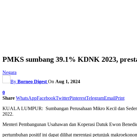
PMKS sumbang 39.1% KDNK 2023, prestas
Negara
By
Borneo Digest
On
Aug 1, 2024
0
Share
WhatsApp
Facebook
Twitter
Pinterest
Telegram
Email
Print
KUALA LUMPUR: Sumbangan Perusahaan Mikro Kecil dan Sederhana
2022.
Menteri Pembangunan Usahawan dan Koperasi Datuk Ewon Benedic
pertumbuhan positif ini dapat dilihat merentasi petunjuk makroekono