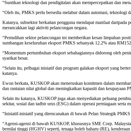
“Suntikan teknologi dan pendigitalan akan mempercepatkan dan men
“Oleh itu, PMKS perlu bersedia melabur dalam automasi, teknologi d
Katanya, subsektor berkaitan pengguna mendapat manfaat daripada 
merancakkan lagi aktiviti pelancongan negara.
“Pemulihan sektor pelancongan ini memberikan kesan limpahan posi
sumbangan keseluruhan eksport PMKS sebanyak 12.2% atau RM152.2
“Momentum pertumbuhan eksport sebahagiannya didorong oleh pening
syarikat besar.
“Selain itu, pelbagai inisiatif dan program galakan eksport yang b
katanya.
Ewon berkata, KUSKOP akan meneruskan komitmen dalam membangunk
dan rantaian nilai global dan meningkatkan kapasiti dan keupayaan
Selain itu katanya, KUSKOP juga akan menyediakan peluang pembi
sekitar, sosial dan tadbir urus (ESG) dalam operasi perniagaan sert
“Inisiatif-inisiatif yang direncanakan di bawah Pelan Strategik PM
“Agensi-agensi di bawah KUSKOP, khususnya SME Corp. Malaysia, ju
bernilai tinggi (HGHV) seperti, tenaga boleh baharu (RE), kenderaan 