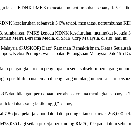
minggu lepas, KDNK PMKS mencatatkan pertumbuhan sebanyak 5% iaitu m
n KDNK keseluruhan sebanyak 3.6% tetapi, mengatasi pertumbuhan
 2023, sumbangan PMKS kepada KDNK keseluruhan meningkat kepada 3
ah Mesra Bersama Media, di SME Corp Malaysia, di sini, hari ini.
i Malaysia (KUSKOP) Dato’ Ramanan Ramakrishnan, Ketua Setiausa
Dompok, Ketua Perangkawan Jabatan Perangkaan Malaysia Dato’ Sri D
 iaitu pengangkutan dan penyimpanan serta subsektor perdagangan bo
n positif di mana terdapat pengurangan bilangan perusahaan bersaiz 
5.8% dan bilangan perusahaan bersaiz sederhana meningkat sebanyak 
ih ke tahap yang lebih tinggi,” katanya.
i 7.86 juta pekerja tahun lalu, iaitu peningkatan sebanyak 263,000 pe
RM78,035 bagi setiap pekerja berbanding RM76,919 pada tahun sebel