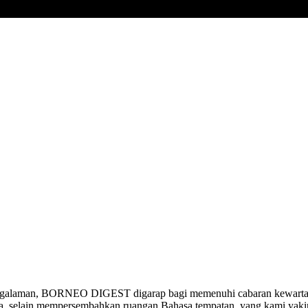
ngalaman, BORNEO DIGEST digarap bagi memenuhi cabaran kewartawa
ia, selain mempersembahkan ruangan Bahasa tempatan, yang kami yak