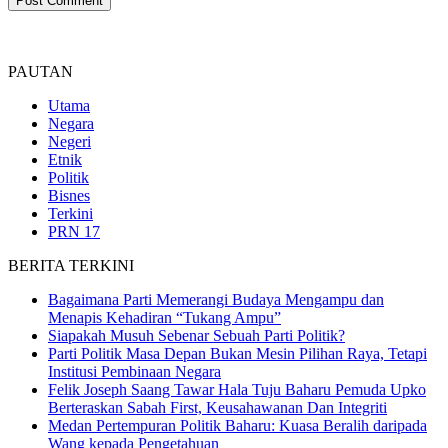
PAUTAN
Utama
Negara
Negeri
Etnik
Politik
Bisnes
Terkini
PRN 17
BERITA TERKINI
Bagaimana Parti Memerangi Budaya Mengampu dan
Menapis Kehadiran “Tukang Ampu”
Siapakah Musuh Sebenar Sebuah Parti Politik?
Parti Politik Masa Depan Bukan Mesin Pilihan Raya, Tetapi
Institusi Pembinaan Negara
Felik Joseph Saang Tawar Hala Tuju Baharu Pemuda Upko
Berteraskan Sabah First, Keusahawanan Dan Integriti
Medan Pertempuran Politik Baharu: Kuasa Beralih daripada
Wang kepada Pengetahuan