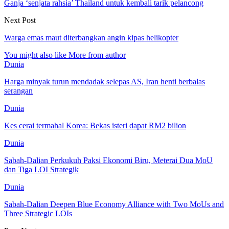
Ganja ‘senjata rahsia’ Thailand untuk kembali tarik pelancong
Next Post
Warga emas maut diterbangkan angin kipas helikopter
You might also like
More from author
Dunia
Harga minyak turun mendadak selepas AS, Iran henti berbalas
serangan
Dunia
Kes cerai termahal Korea: Bekas isteri dapat RM2 bilion
Dunia
Sabah-Dalian Perkukuh Paksi Ekonomi Biru, Meterai Dua MoU
dan Tiga LOI Strategik
Dunia
Sabah-Dalian Deepen Blue Economy Alliance with Two MoUs and
Three Strategic LOIs