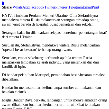
0
Share
WhatsApp
Facebook
Twitter
Pinterest
Telegram
Email
Print
KYIV: Timbalan Perdana Menteri Ukraine, Olha Stefanishyna
mendakwa tentera Rusia melancarkan serangan terhadap orang
awam yang berada di hospital, pusat penjagaan dan sekolah.
Serangan balas itu dilancarkan selepas menerima ‘penentangan kuat’
dari tentera Ukraine.
Susulan itu, Stefanishyna mendakwa tentera Rusia melancarkan
‘operasi besar-besaran’ terhadap orang awam.
Semalam, empat sekeluarga terbunuh apabila tentera Rusia
melepaskan tembakan ke arah individu yang melarikan diri dari
konflik di Irpin.
Di bandar pelabuhan Mariupol, pemindahan besar-besaran terpaksa
dibatalkan.
Bandar itu memasuki hari kelima tanpa sumber air, makanan dan
bekalan elektrik.
Majlis Bandar Raya berkata, rancangan untuk menyelamatkan orang
awam dibatalkan buat hari kedua berturut-turut akibat tembakan
tentera Rusia.-BBC