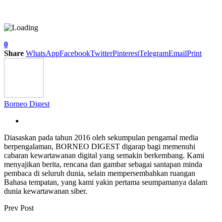
0
Share
WhatsApp
Facebook
Twitter
Pinterest
Telegram
Email
Print
Borneo Digest
Diasaskan pada tahun 2016 oleh sekumpulan pengamal media
berpengalaman, BORNEO DIGEST digarap bagi memenuhi
cabaran kewartawanan digital yang semakin berkembang. Kami
menyajikan berita, rencana dan gambar sebagai santapan minda
pembaca di seluruh dunia, selain mempersembahkan ruangan
Bahasa tempatan, yang kami yakin pertama seumpamanya dalam
dunia kewartawanan siber.
Prev Post