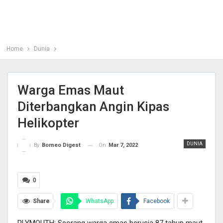
Home
Dunia
Warga Emas Maut
Diterbangkan Angin Kipas
Helikopter
DUNIA
On
Mar 7, 2022
By
Borneo Digest
0
Share
WhatsApp
Facebook
PLYMOUTH: Seorang warga emas berusia 87 tahun maut