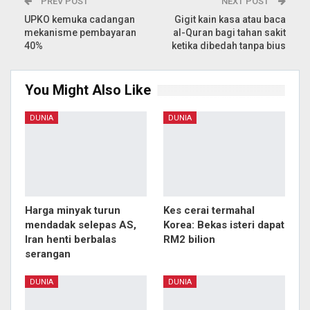
PREV POST
NEXT POST
UPKO kemuka cadangan
Gigit kain kasa atau baca
mekanisme pembayaran
al-Quran bagi tahan sakit
40%
ketika dibedah tanpa bius
You Might Also Like
DUNIA
DUNIA
Harga minyak turun
Kes cerai termahal
mendadak selepas AS,
Korea: Bekas isteri dapat
Iran henti berbalas
RM2 bilion
serangan
DUNIA
DUNIA