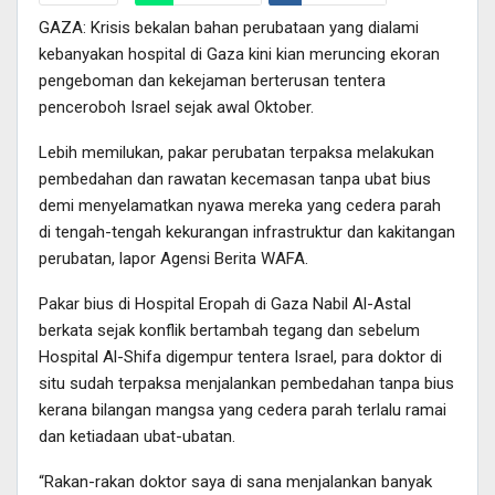
GAZA: Krisis bekalan bahan perubataan yang dialami
Twitter
Pinterest
kebanyakan hospital di Gaza kini kian meruncing ekoran
Telegram
Email
Print
pengeboman dan kekejaman berterusan tentera
penceroboh Israel sejak awal Oktober.
Lebih memilukan, pakar perubatan terpaksa melakukan
pembedahan dan rawatan kecemasan tanpa ubat bius
demi menyelamatkan nyawa mereka yang cedera parah
di tengah-tengah kekurangan infrastruktur dan kakitangan
perubatan, lapor Agensi Berita WAFA.
Pakar bius di Hospital Eropah di Gaza Nabil Al-Astal
berkata sejak konflik bertambah tegang dan sebelum
Hospital Al-Shifa digempur tentera Israel, para doktor di
situ sudah terpaksa menjalankan pembedahan tanpa bius
kerana bilangan mangsa yang cedera parah terlalu ramai
dan ketiadaan ubat-ubatan.
“Rakan-rakan doktor saya di sana menjalankan banyak