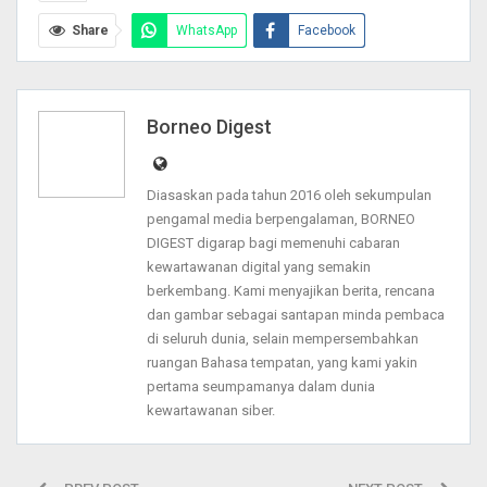
Share
WhatsApp
Facebook
Twitter
Pinterest
Telegram
Email
Print
Borneo Digest
Diasaskan pada tahun 2016 oleh sekumpulan
pengamal media berpengalaman, BORNEO
DIGEST digarap bagi memenuhi cabaran
kewartawanan digital yang semakin
berkembang. Kami menyajikan berita, rencana
dan gambar sebagai santapan minda pembaca
di seluruh dunia, selain mempersembahkan
ruangan Bahasa tempatan, yang kami yakin
pertama seumpamanya dalam dunia
kewartawanan siber.