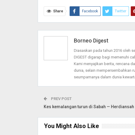
Share
Facebook
Twitter
Print
Borneo Digest
Diasaskan pada tahun 2016 oleh 
DIGEST digarap bagi memenuhi ca
Kami menyajikan berita, rencana 
dunia, selain mempersembahkan ru
seumpamanya dalam dunia kewarta
PREV POST
Kes kemalangan turun di Sabah — Herdiansah
You Might Also Like