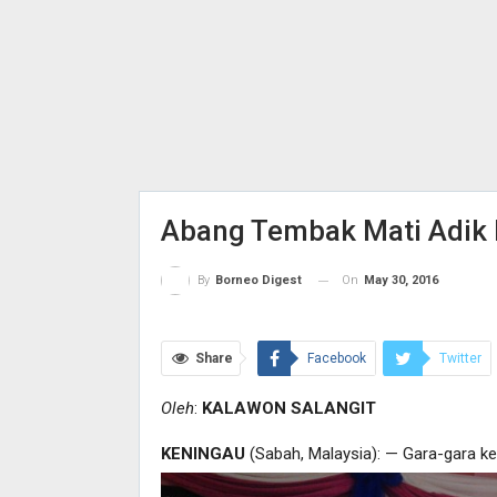
Abang Tembak Mati Adik
On
May 30, 2016
By
Borneo Digest
Share
Facebook
Twitter
Email
Print
Oleh
:
KALAWON SALANGIT
KENINGAU
(Sabah, Malaysia): — Gara-gara 