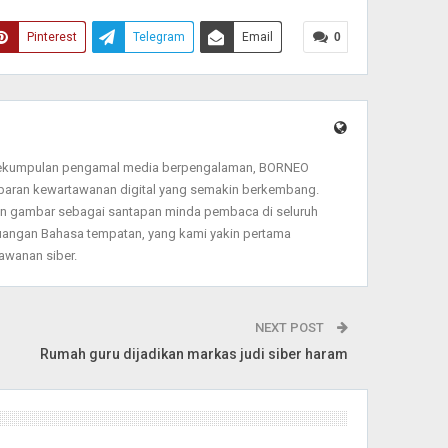
Pinterest
Telegram
Email
0
sekumpulan pengamal media berpengalaman, BORNEO
baran kewartawanan digital yang semakin berkembang.
dan gambar sebagai santapan minda pembaca di seluruh
angan Bahasa tempatan, yang kami yakin pertama
wanan siber.
NEXT POST
Rumah guru dijadikan markas judi siber haram