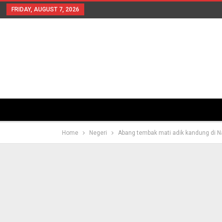
FRIDAY, AUGUST 7, 2026
Home
Negeri
Abang tembak mati adik kandung di 