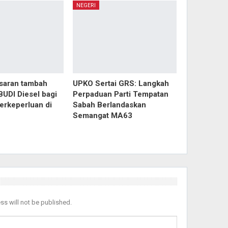
NEGERI
isaran tambah
UPKO Sertai GRS: Langkah
BUDI Diesel bagi
Perpaduan Parti Tempatan
erkeperluan di
Sabah Berlandaskan
Semangat MA63
ss will not be published.