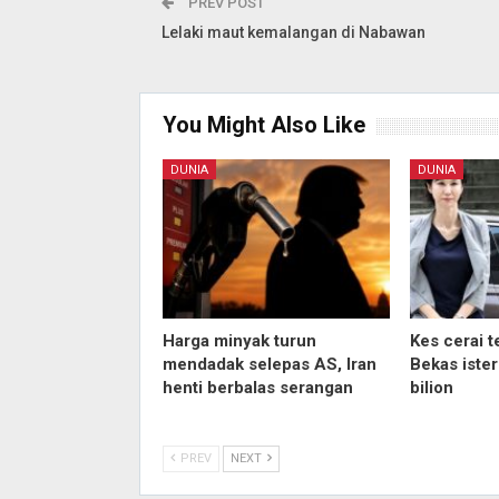
PREV POST
Lelaki maut kemalangan di Nabawan
You Might Also Like
DUNIA
DUNIA
Harga minyak turun
Kes cerai t
mendadak selepas AS, Iran
Bekas iste
henti berbalas serangan
bilion
PREV
NEXT