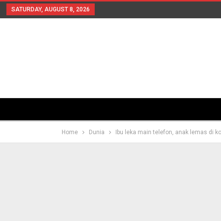
SATURDAY, AUGUST 8, 2026
Home
Dunia
Ibu leka main telefon, anak lemas di k