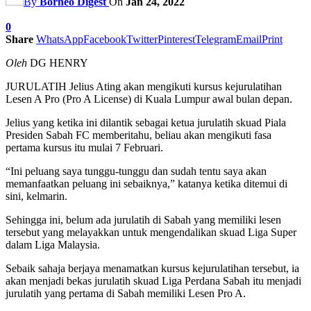
By
Borneo Digest
On
Jan 24, 2022
0
Share
WhatsApp
Facebook
Twitter
Pinterest
Telegram
Email
Print
Oleh
DG HENRY
JURULATIH Jelius Ating akan mengikuti kursus kejurulatihan
Lesen A Pro (Pro A License) di Kuala Lumpur awal bulan depan.
Jelius yang ketika ini dilantik sebagai ketua jurulatih skuad Piala
Presiden Sabah FC memberitahu, beliau akan mengikuti fasa
pertama kursus itu mulai 7 Februari.
“Ini peluang saya tunggu-tunggu dan sudah tentu saya akan
memanfaatkan peluang ini sebaiknya,” katanya ketika ditemui di
sini, kelmarin.
Sehingga ini, belum ada jurulatih di Sabah yang memiliki lesen
tersebut yang melayakkan untuk mengendalikan skuad Liga Super
dalam Liga Malaysia.
Sebaik sahaja berjaya menamatkan kursus kejurulatihan tersebut, ia
akan menjadi bekas jurulatih skuad Liga Perdana Sabah itu menjadi
jurulatih yang pertama di Sabah memiliki Lesen Pro A.