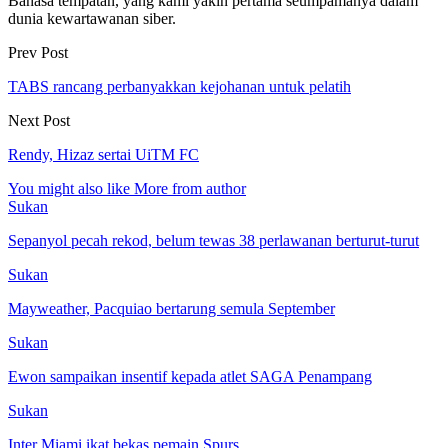
Bahasa tempatan, yang kami yakin pertama seumpamanya dalam
dunia kewartawanan siber.
Prev Post
TABS rancang perbanyakkan kejohanan untuk pelatih
Next Post
Rendy, Hizaz sertai UiTM FC
You might also like
More from author
Sukan
Sepanyol pecah rekod, belum tewas 38 perlawanan berturut-turut
Sukan
Mayweather, Pacquiao bertarung semula September
Sukan
Ewon sampaikan insentif kepada atlet SAGA Penampang
Sukan
Inter Miami ikat bekas pemain Spurs