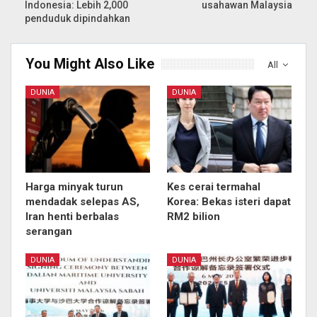
Indonesia: Lebih 2,000
usahawan Malaysia
penduduk dipindahkan
You Might Also Like
All
DUNIA
DUNIA
Harga minyak turun
Kes cerai termahal
mendadak selepas AS,
Korea: Bekas isteri dapat
Iran henti berbalas
RM2 bilion
serangan
DUNIA
DUNIA