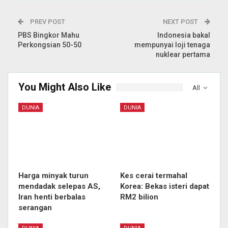
PREV POST
NEXT POST
PBS Bingkor Mahu
Indonesia bakal
Perkongsian 50-50
mempunyai loji tenaga
nuklear pertama
You Might Also Like
All
DUNIA
DUNIA
Harga minyak turun
Kes cerai termahal
mendadak selepas AS,
Korea: Bekas isteri dapat
Iran henti berbalas
RM2 bilion
serangan