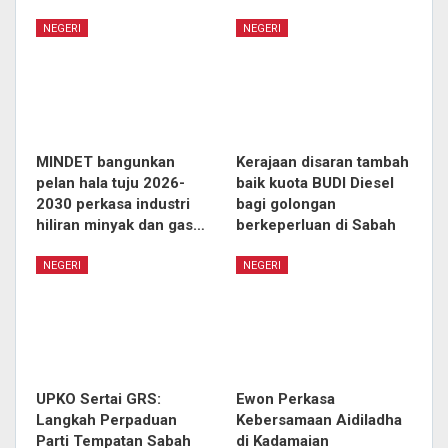
NEGERI
NEGERI
MINDET bangunkan
Kerajaan disaran tambah
pelan hala tuju 2026-
baik kuota BUDI Diesel
2030 perkasa industri
bagi golongan
hiliran minyak dan gas…
berkeperluan di Sabah
NEGERI
NEGERI
UPKO Sertai GRS:
Ewon Perkasa
Langkah Perpaduan
Kebersamaan Aidiladha
Parti Tempatan Sabah
di Kadamaian