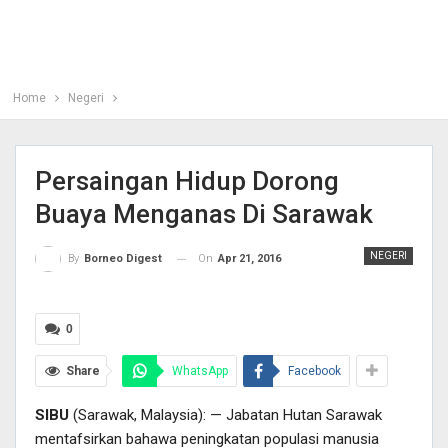
Home
Negeri
Persaingan Hidup Dorong
Buaya Menganas Di Sarawak
NEGERI
On
Apr 21, 2016
By
Borneo Digest
0
Share
WhatsApp
Facebook
SIBU
(Sarawak, Malaysia): — Jabatan Hutan Sarawak
mentafsirkan bahawa peningkatan populasi manusia