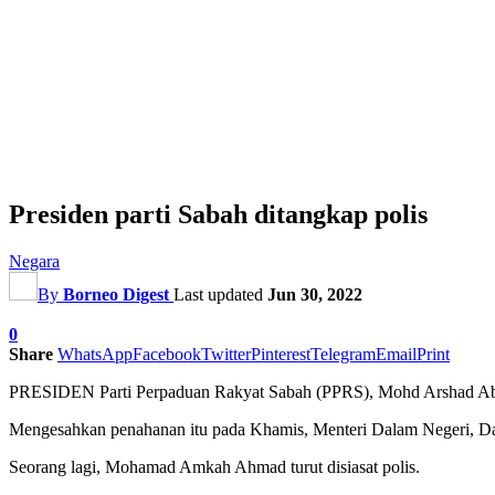
Presiden parti Sabah ditangkap polis
Negara
By
Borneo Digest
Last updated
Jun 30, 2022
0
Share
WhatsApp
Facebook
Twitter
Pinterest
Telegram
Email
Print
PRESIDEN Parti Perpaduan Rakyat Sabah (PPRS), Mohd Arshad Abdul 
Mengesahkan penahanan itu pada Khamis, Menteri Dalam Negeri, Dat
Seorang lagi, Mohamad Amkah Ahmad turut disiasat polis.