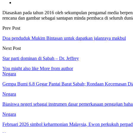
Diasaskan pada tahun 2016 oleh sekumpulan pengamal media berpe
rencana dan gambar sebagai santapan minda pembaca di seluruh dun
Prev Post
Doa penduduk Mukim Bintasan untuk dapatkan jalanraya makbul
Next Post
Star parti dominan di Sabah – Dr. Jeffrey
You might also like
More from author
Negara
Gempa Bumi 6.8 Gegar Pantai Barat Sabah; Rondaan Kecemasan Dia
Negara
Biasiswa negeri sebagai instrumen dasar pemerkasaan pengajian bah
Negara
Februari 2026 simbol keharmonian Malaysia, Ewon perkukuh perpa