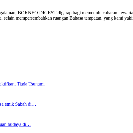
ngalaman, BORNEO DIGEST digarap bagi memenuhi cabaran kewartawa
ia, selain mempersembahkan ruangan Bahasa tempatan, yang kami yak
ktifkan, Tiada Tsunami
asa etnik Sabah di…
duan budaya di…