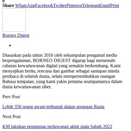
0
Share
WhatsApp
Facebook
Twitter
Pinterest
Telegram
Email
Print
Borneo Digest
Diasaskan pada tahun 2016 oleh sekumpulan pengamal media
berpengalaman, BORNEO DIGEST digarap bagi memenuhi
cabaran kewartawanan digital yang semakin berkembang. Kami
menyajikan berita, rencana dan gambar sebagai santapan minda
pembaca di seluruh dunia, selain mempersembahkan ruangan
Bahasa tempatan, yang kami yakin pertama seumpamanya dalam
dunia kewartawanan siber.
Prev Post
Lebih 350 orang awam terbunuh dalam serangan Rusia
Next Post
KM lakukan penutupan perlawanan akhir piala Sabah 2022