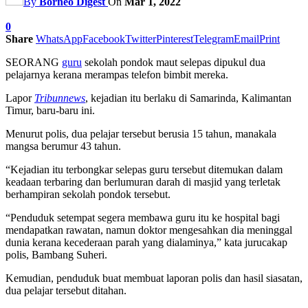
By
Borneo Digest
On
Mar 1, 2022
0
Share
WhatsApp
Facebook
Twitter
Pinterest
Telegram
Email
Print
SEORANG
guru
sekolah pondok maut selepas dipukul dua
pelajarnya kerana merampas telefon bimbit mereka.
Lapor
Tribunnews
, kejadian itu berlaku di Samarinda, Kalimantan
Timur, baru-baru ini.
Menurut polis, dua pelajar tersebut berusia 15 tahun, manakala
mangsa berumur 43 tahun.
“Kejadian itu terbongkar selepas guru tersebut ditemukan dalam
keadaan terbaring dan berlumuran darah di masjid yang terletak
berhampiran sekolah pondok tersebut.
“Penduduk setempat segera membawa guru itu ke hospital bagi
mendapatkan rawatan, namun doktor mengesahkan dia meninggal
dunia kerana kecederaan parah yang dialaminya,” kata jurucakap
polis, Bambang Suheri.
Kemudian, penduduk buat membuat laporan polis dan hasil siasatan,
dua pelajar tersebut ditahan.