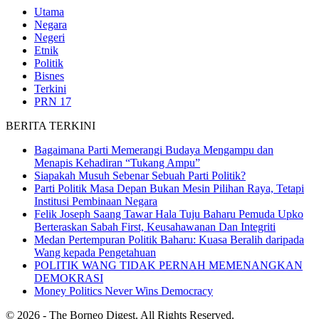
Utama
Negara
Negeri
Etnik
Politik
Bisnes
Terkini
PRN 17
BERITA TERKINI
Bagaimana Parti Memerangi Budaya Mengampu dan
Menapis Kehadiran “Tukang Ampu”
Siapakah Musuh Sebenar Sebuah Parti Politik?
Parti Politik Masa Depan Bukan Mesin Pilihan Raya, Tetapi
Institusi Pembinaan Negara
Felik Joseph Saang Tawar Hala Tuju Baharu Pemuda Upko
Berteraskan Sabah First, Keusahawanan Dan Integriti
Medan Pertempuran Politik Baharu: Kuasa Beralih daripada
Wang kepada Pengetahuan
POLITIK WANG TIDAK PERNAH MEMENANGKAN
DEMOKRASI
Money Politics Never Wins Democracy
© 2026 - The Borneo Digest. All Rights Reserved.