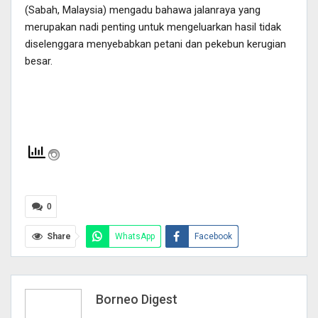
(Sabah, Malaysia) mengadu bahawa jalanraya yang
merupakan nadi penting untuk mengeluarkan hasil tidak
diselenggara menyebabkan petani dan pekebun kerugian
besar.
0
Share
WhatsApp
Facebook
Twitter
Pinterest
Telegram
Email
Print
Borneo Digest