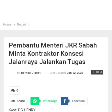
Home
Negeri
Pembantu Menteri JKR Sabah
Minta Kontraktor Konsesi
Jalanraya Jalankan Tugas
NEGERI
Last updated
Jan 22, 2022
By
Borneo Digest
0
Share
WhatsApp
Facebook
Oleh:
DG HENRY
Twitter
Pinterest