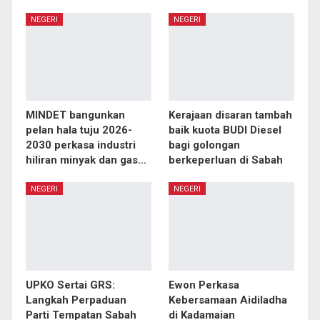
NEGERI
NEGERI
MINDET bangunkan
Kerajaan disaran tambah
pelan hala tuju 2026-
baik kuota BUDI Diesel
2030 perkasa industri
bagi golongan
hiliran minyak dan gas…
berkeperluan di Sabah
NEGERI
NEGERI
UPKO Sertai GRS:
Ewon Perkasa
Langkah Perpaduan
Kebersamaan Aidiladha
Parti Tempatan Sabah
di Kadamaian