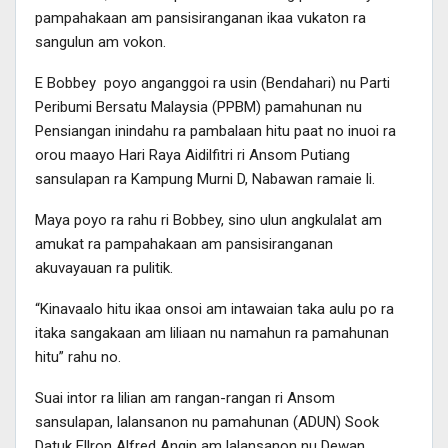
pampahakaan am pansisiranganan ikaa vukaton ra
sangulun am vokon.
E Bobbey poyo anganggoi ra usin (Bendahari) nu Parti
Peribumi Bersatu Malaysia (PPBM) pamahunan nu
Pensiangan inindahu ra pambalaan hitu paat no inuoi ra
orou maayo Hari Raya Aidilfitri ri Ansom Putiang
sansulapan ra Kampung Murni D, Nabawan ramaie li.
Maya poyo ra rahu ri Bobbey, sino ulun angkulalat am
amukat ra pampahakaan am pansisiranganan
akuvayauan ra pulitik.
“Kinavaalo hitu ikaa onsoi am intawaian taka aulu po ra
itaka sangakaan am liliaan nu namahun ra pamahunan
hitu” rahu no.
Suai intor ra lilian am rangan-rangan ri Ansom
sansulapan, lalansanon nu pamahunan (ADUN) Sook
Datuk Ellron Alfred Angin am lalansanon nu Dewan