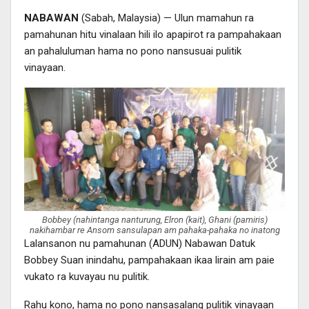
NABAWAN
(Sabah, Malaysia) — Ulun mamahun ra
pamahunan hitu vinalaan hili ilo apapirot ra pampahakaan
an pahaluluman hama no pono nansusuai pulitik
vinayaan.
Bobbey (nahintanga nanturung, Elron (kait), Ghani (pamiris)
nakihambar re Ansom sansulapan am pahaka-pahaka no inatong
Lalansanon nu pamahunan (ADUN) Nabawan Datuk
Bobbey Suan inindahu, pampahakaan ikaa lirain am paie
vukato ra kuvayau nu pulitik.
Rahu kono, hama no pono nansasalang pulitik vinayaan