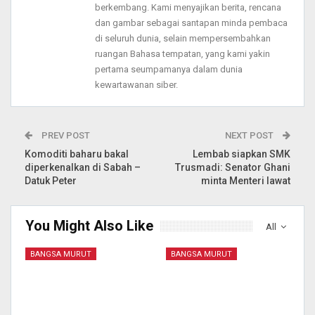
berkembang. Kami menyajikan berita, rencana
dan gambar sebagai santapan minda pembaca
di seluruh dunia, selain mempersembahkan
ruangan Bahasa tempatan, yang kami yakin
pertama seumpamanya dalam dunia
kewartawanan siber.
PREV POST
NEXT POST
Komoditi baharu bakal
Lembab siapkan SMK
diperkenalkan di Sabah –
Trusmadi: Senator Ghani
Datuk Peter
minta Menteri lawat
You Might Also Like
All
BANGSA MURUT
BANGSA MURUT