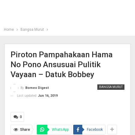
Home
Bangsa Murut
Piroton Pampahakaan Hama
No Pono Ansusuai Pulitik
Vayaan – Datuk Bobbey
BANGSA MURUT
By
Borneo Digest
Last updated
Jun 16, 2019
0
Share
WhatsApp
Facebook