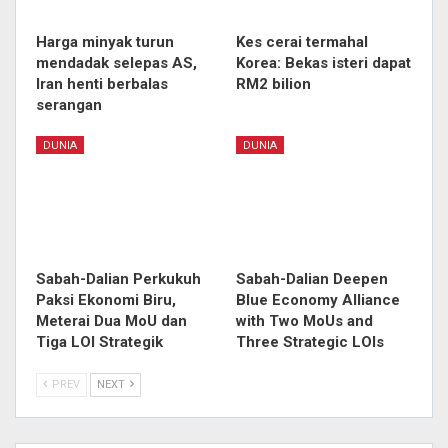
Harga minyak turun
Kes cerai termahal
mendadak selepas AS,
Korea: Bekas isteri dapat
Iran henti berbalas
RM2 bilion
serangan
DUNIA
DUNIA
Sabah-Dalian Perkukuh
Sabah-Dalian Deepen
Paksi Ekonomi Biru,
Blue Economy Alliance
Meterai Dua MoU dan
with Two MoUs and
Tiga LOI Strategik
Three Strategic LOIs
PREV
NEXT