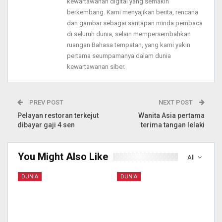
kewartawanan digital yang semakin
berkembang. Kami menyajikan berita, rencana
dan gambar sebagai santapan minda pembaca
di seluruh dunia, selain mempersembahkan
ruangan Bahasa tempatan, yang kami yakin
pertama seumpamanya dalam dunia
kewartawanan siber.
PREV POST
NEXT POST
Pelayan restoran terkejut
Wanita Asia pertama
dibayar gaji 4 sen
terima tangan lelaki
You Might Also Like
All
DUNIA
DUNIA