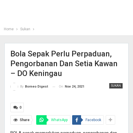
Home
Sukan
Bola Sepak Perlu Perpaduan,
Pengorbanan Dan Setia Kawan
– DO Keningau
SUKAN
On
Nov 24, 2021
By
Borneo Digest
0
Share
WhatsApp
Facebook
BOLA sepak memerlukan perpaduan, pengorbanan dan