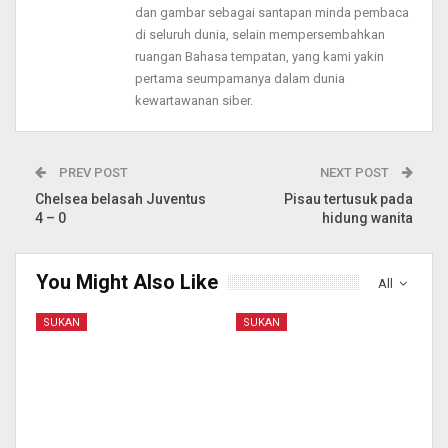
dan gambar sebagai santapan minda pembaca
di seluruh dunia, selain mempersembahkan
ruangan Bahasa tempatan, yang kami yakin
pertama seumpamanya dalam dunia
kewartawanan siber.
PREV POST
NEXT POST
Chelsea belasah Juventus
Pisau tertusuk pada
4 – 0
hidung wanita
You Might Also Like
All
SUKAN
SUKAN