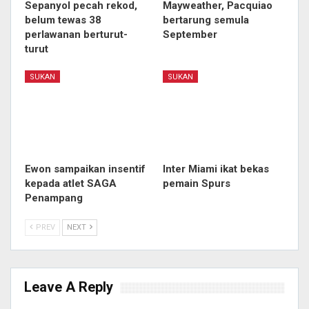
Sepanyol pecah rekod,
Mayweather, Pacquiao
belum tewas 38
bertarung semula
perlawanan berturut-
September
turut
SUKAN
SUKAN
Ewon sampaikan insentif
Inter Miami ikat bekas
kepada atlet SAGA
pemain Spurs
Penampang
PREV
NEXT
Leave A Reply