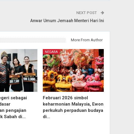
NEXT POST
Anwar Umum Jemaah Menteri Hari Ini
More From Author
NEGARA
egeri sebagai
Februari 2026 simbol
dasar
keharmonian Malaysia, Ewon
an pengajian
perkukuh perpaduan budaya
ik Sabah di…
di…