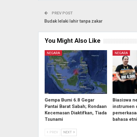
PREV POST
Budak lelaki lahir tanpa zakar
You Might Also Like
NEGARA
NEGARA
Gempa Bumi 6.8 Gegar
Biasiswa n
Pantai Barat Sabah; Rondaan
instrumen 
Kecemasan Diaktifkan, Tiada
pemerkasa
Tsunami
bahasa etn
PREV
NEXT