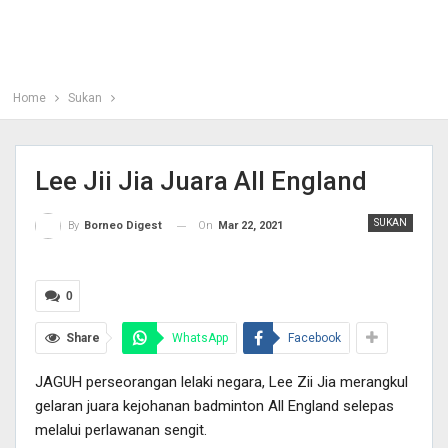
Home
Sukan
Lee Jii Jia Juara All England
SUKAN
On
Mar 22, 2021
By
Borneo Digest
0
Share
WhatsApp
Facebook
JAGUH perseorangan lelaki negara, Lee Zii Jia merangkul
gelaran juara kejohanan badminton All England selepas
melalui perlawanan sengit.