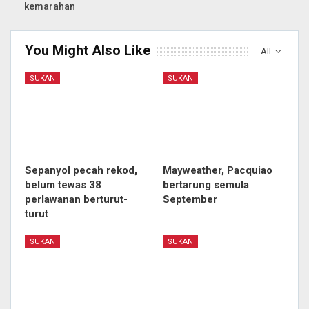
kemarahan
You Might Also Like
All
SUKAN
SUKAN
Sepanyol pecah rekod,
Mayweather, Pacquiao
belum tewas 38
bertarung semula
perlawanan berturut-
September
turut
SUKAN
SUKAN