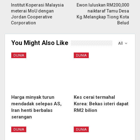
Institut Koperasi Malaysia
Ewon luluskan RM200,000
meterai MoU dengan
naiktaraf Tamu Desa
Jordan Cooperative
Kg.Melangkap Tiong Kota
Corporation
Belud
You Might Also Like
All
DUNIA
DUNIA
Harga minyak turun
Kes cerai termahal
mendadak selepas AS,
Korea: Bekas isteri dapat
Iran henti berbalas
RM2 bilion
serangan
DUNIA
DUNIA