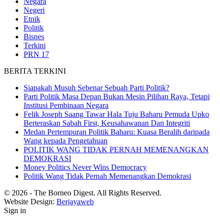
Negara
Negeri
Etnik
Politik
Bisnes
Terkini
PRN 17
BERITA TERKINI
Siapakah Musuh Sebenar Sebuah Parti Politik?
Parti Politik Masa Depan Bukan Mesin Pilihan Raya, Tetapi
Institusi Pembinaan Negara
Felik Joseph Saang Tawar Hala Tuju Baharu Pemuda Upko
Berteraskan Sabah First, Keusahawanan Dan Integriti
Medan Pertempuran Politik Baharu: Kuasa Beralih daripada
Wang kepada Pengetahuan
POLITIK WANG TIDAK PERNAH MEMENANGKAN
DEMOKRASI
Money Politics Never Wins Democracy
Politik Wang Tidak Pernah Memenangkan Demokrasi
© 2026 - The Borneo Digest. All Rights Reserved.
Website Design:
Berjayaweb
Sign in