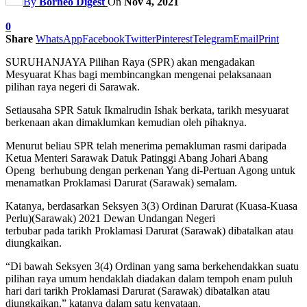
By
Borneo Digest
On
Nov 4, 2021
0
Share
WhatsApp
Facebook
Twitter
Pinterest
Telegram
Email
Print
SURUHANJAYA Pilihan Raya (SPR) akan mengadakan
Mesyuarat Khas bagi membincangkan mengenai pelaksanaan
pilihan raya negeri di Sarawak.
Setiausaha SPR Satuk Ikmalrudin Ishak berkata, tarikh mesyuarat
berkenaan akan dimaklumkan kemudian oleh pihaknya.
Menurut beliau SPR telah menerima pemakluman rasmi daripada
Ketua Menteri Sarawak Datuk Patinggi Abang Johari Abang
Openg berhubung dengan perkenan Yang di-Pertuan Agong untuk
menamatkan Proklamasi Darurat (Sarawak) semalam.
Katanya, berdasarkan Seksyen 3(3) Ordinan Darurat (Kuasa-Kuasa
Perlu)(Sarawak) 2021 Dewan Undangan Negeri
terbubar pada tarikh Proklamasi Darurat (Sarawak) dibatalkan atau
diungkaikan.
“Di bawah Seksyen 3(4) Ordinan yang sama berkehendakkan suatu
pilihan raya umum hendaklah diadakan dalam tempoh enam puluh
hari dari tarikh Proklamasi Darurat (Sarawak) dibatalkan atau
diungkaikan,” katanya dalam satu kenyataan.