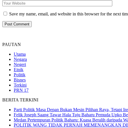
Save my name, email, and website in this browser for the next ti
PAUTAN
Utama
Negara
Negeri
Etnik
Politik
Bisnes
Terkini
PRN 17
BERITA TERKINI
Parti Politik Masa Depan Bukan Mesin Pilihan Raya, Tetapi In
Felik Joseph Saang Tawar Hala Tuju Baharu Pemuda Upko Bert
Medan Pertempuran Politik Baharu: Kuasa Beralih daripada 
POLITIK WANG TIDAK PERNAH MEMENANGKAN D