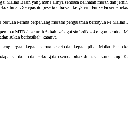
ngai Maliau Basin yang mana airnya sentiasa kelihatan merah dan jer
okok hutan. Selepas itu peserta dibawah ke galeri dan kedai serbaneka
asa bertuah kerana berpeluang merasai pengalaman berkayuh ke Maliau 
an peminat MTB di seluruh Sabah, sebagai simbolik sokongan peminat
adap sukan berbasikal” katanya.
gi penghargaan kepada semua peserta dan kepada pihak Maliau Basin 
mendapat sambutan dan sokong dari semua pihak di masa akan datang”.K