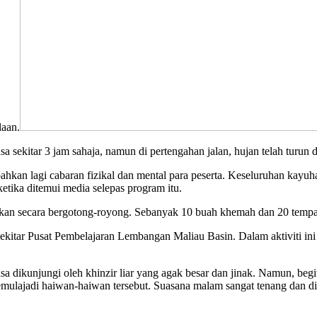
laan.
sekitar 3 jam sahaja, namun di pertengahan jalan, hujan telah turun da
kan lagi cabaran fizikal dan mental para peserta. Keseluruhan kayuha
tika ditemui media selepas program itu.
rikan secara bergotong-royong. Sebanyak 10 buah khemah dan 20 tempat 
ekitar Pusat Pembelajaran Lembangan Maliau Basin. Dalam aktiviti ini 
sa dikunjungi oleh khinzir liar yang agak besar dan jinak. Namun, beg
emulajadi haiwan-haiwan tersebut. Suasana malam sangat tenang dan d