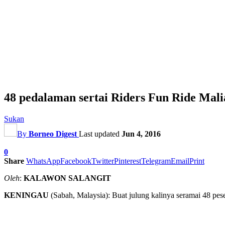
48 pedalaman sertai Riders Fun Ride Mali
Sukan
By
Borneo Digest
Last updated
Jun 4, 2016
0
Share
WhatsApp
Facebook
Twitter
Pinterest
Telegram
Email
Print
Oleh
:
KALAWON SALANGIT
KENINGAU
(Sabah, Malaysia): Buat julung kalinya seramai 48 pe