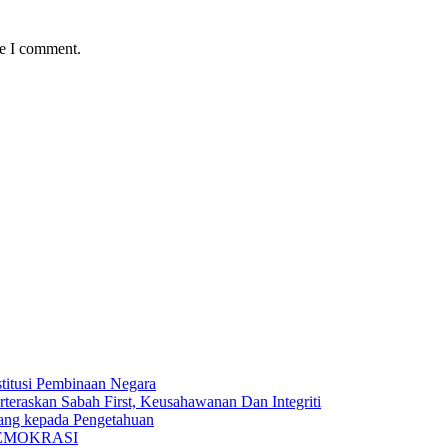
me I comment.
stitusi Pembinaan Negara
eraskan Sabah First, Keusahawanan Dan Integriti
Wang kepada Pengetahuan
EMOKRASI