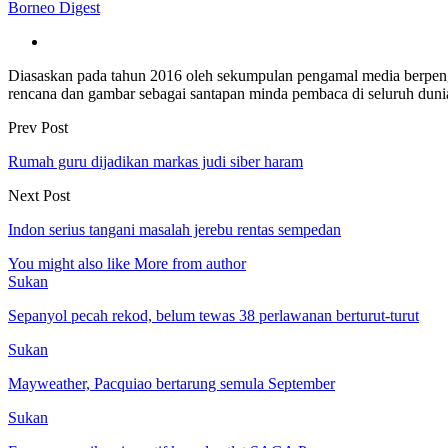
Borneo Digest
Diasaskan pada tahun 2016 oleh sekumpulan pengamal media berpe
rencana dan gambar sebagai santapan minda pembaca di seluruh dun
Prev Post
Rumah guru dijadikan markas judi siber haram
Next Post
Indon serius tangani masalah jerebu rentas sempedan
You might also like
More from author
Sukan
Sepanyol pecah rekod, belum tewas 38 perlawanan berturut-turut
Sukan
Mayweather, Pacquiao bertarung semula September
Sukan