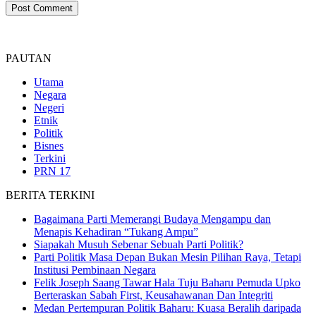
PAUTAN
Utama
Negara
Negeri
Etnik
Politik
Bisnes
Terkini
PRN 17
BERITA TERKINI
Bagaimana Parti Memerangi Budaya Mengampu dan
Menapis Kehadiran “Tukang Ampu”
Siapakah Musuh Sebenar Sebuah Parti Politik?
Parti Politik Masa Depan Bukan Mesin Pilihan Raya, Tetapi
Institusi Pembinaan Negara
Felik Joseph Saang Tawar Hala Tuju Baharu Pemuda Upko
Berteraskan Sabah First, Keusahawanan Dan Integriti
Medan Pertempuran Politik Baharu: Kuasa Beralih daripada