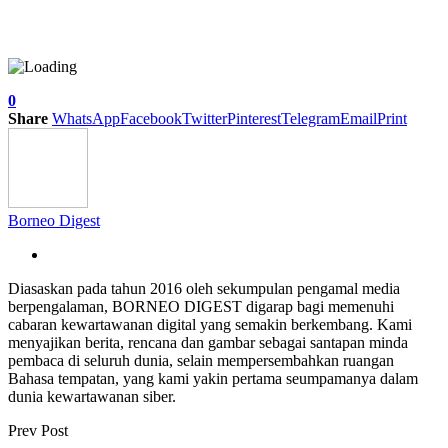
0
Share
WhatsApp
Facebook
Twitter
Pinterest
Telegram
Email
Print
Borneo Digest
Diasaskan pada tahun 2016 oleh sekumpulan pengamal media
berpengalaman, BORNEO DIGEST digarap bagi memenuhi
cabaran kewartawanan digital yang semakin berkembang. Kami
menyajikan berita, rencana dan gambar sebagai santapan minda
pembaca di seluruh dunia, selain mempersembahkan ruangan
Bahasa tempatan, yang kami yakin pertama seumpamanya dalam
dunia kewartawanan siber.
Prev Post