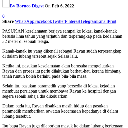
By
Borneo Digest
On
Feb 6, 2022
0
Share
WhatsApp
Facebook
Twitter
Pinterest
Telegram
Email
Print
PASUKAN keselamatan berjaya sampai ke lokasi kanak-kanak
berusia lima tahun yang terjatuh dan terperangkap pada kedalaman
32 meter di sebuah telaga.
Kanak-kanak itu yang dikenali sebagai Rayan sudah terperangkap
di dalam lubang tersebut sejak Selasa lalu.
Ketika ini, pasukan keselamatan akan berusaha mengeluarkan
Rayan dan proses itu perlu dilakukan berhati-hati kerana bimbang
tanah runtuh boleh berlaku pada bila-bila masa.
Selain itu, pasukan paramedik yang bersedia di lokasi kejadian
membuat persiapan untuk membawa Rayan ke hospital dengan
segera sebaik sahaja dia dikeluarkan
Dalam pada itu, Rayan disahkan masih hidup dan pasukan
paramedik memberikan rawatan kecemasan kepadanya di dalam
lubang tersebut.
Ibu bapa Rayan juga dilaporkan masuk ke dalam lubang berkenaan