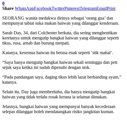
0
Share
WhatsApp
Facebook
Twitter
Pinterest
Telegram
Email
Print
SEORANG wanita medakwa dirinya sebagai ‘orang gua’ dan
mempunyai tabiat suka makan haiwan yang dilanggar kenderaan.
Sarah Day, 34, dari Colchester berkata, dia sering menghentikan
keretanya untuk mengutip bangkai haiwan yang dilanggar seperti
tikus, rusa, arnab dan burung merpati.
Katanya, kesemua haiwan itu berasa enak seperti ‘stik mahal’.
“Saya hanya mengutip bangkai haiwan sekali seminggu dan peti
sejuk saya ketika ini sudah dipenuhi dengan stok.
“Pada pandangan saya, daging tikus lebih lazat berbanding ayam,”
katanya.
Selain itu, Day juga memberitahu, dia hanya mengutip bangkai
haiwan yang tidak terlalu rosak kerana ia selamat dimakan.
Jelasnya, bangkai haiwan yang mempunyai banyak kecederaan
selepas dilanggar boleh mendatangkan risiko jangkitan kuman.