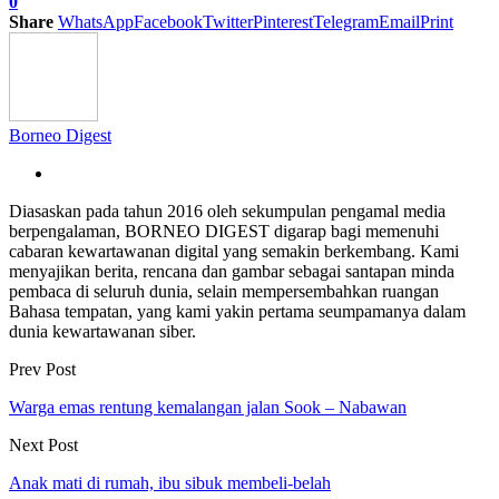
0
Share
WhatsApp
Facebook
Twitter
Pinterest
Telegram
Email
Print
Borneo Digest
Diasaskan pada tahun 2016 oleh sekumpulan pengamal media
berpengalaman, BORNEO DIGEST digarap bagi memenuhi
cabaran kewartawanan digital yang semakin berkembang. Kami
menyajikan berita, rencana dan gambar sebagai santapan minda
pembaca di seluruh dunia, selain mempersembahkan ruangan
Bahasa tempatan, yang kami yakin pertama seumpamanya dalam
dunia kewartawanan siber.
Prev Post
Warga emas rentung kemalangan jalan Sook – Nabawan
Next Post
Anak mati di rumah, ibu sibuk membeli-belah