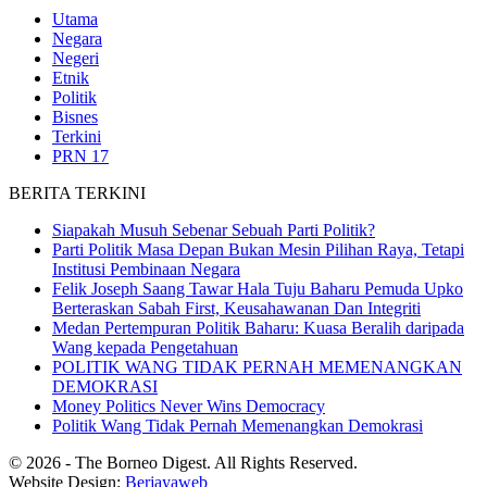
Utama
Negara
Negeri
Etnik
Politik
Bisnes
Terkini
PRN 17
BERITA TERKINI
Siapakah Musuh Sebenar Sebuah Parti Politik?
Parti Politik Masa Depan Bukan Mesin Pilihan Raya, Tetapi
Institusi Pembinaan Negara
Felik Joseph Saang Tawar Hala Tuju Baharu Pemuda Upko
Berteraskan Sabah First, Keusahawanan Dan Integriti
Medan Pertempuran Politik Baharu: Kuasa Beralih daripada
Wang kepada Pengetahuan
POLITIK WANG TIDAK PERNAH MEMENANGKAN
DEMOKRASI
Money Politics Never Wins Democracy
Politik Wang Tidak Pernah Memenangkan Demokrasi
© 2026 - The Borneo Digest. All Rights Reserved.
Website Design:
Berjayaweb