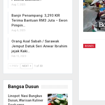
Aug 7, 2025
Banjir Penampang: 3,293 KIR
Terima Bantuan RM3 Juta – Ewon
Pimpin…
Aug 6, 2025
Orang Asal Sabah / Sarawak
Jemput Datuk Seri Anwar Ibrahim
BISNES
jejak Kaki…
Feb 15, 2023
PREV
NEXT
1 of 33
Bangsa Dusun
Linopot: Nasi Bungkus
Dusun, Warisan Kuliner
Sook yang…