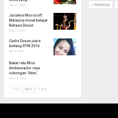
PREVIOUS
Feb 20, 2026
Jurutera Microsoft
Malaysia minat belajar
Bahasa Dusun
May 2, 2016
Gadis Dusun juara
bintang RTM 2016
Apr 4, 2016
Bakal ratu Miss
Ambassador rayu
sokongan ‘likes’…
Mar 24, 2016
PREV
NEXT
1 of 2