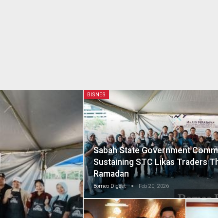
BISNES
Sabah State Government Commi
Sustaining STC Likas Traders 
Ramadan
Borneo Digest
Feb 20, 2026