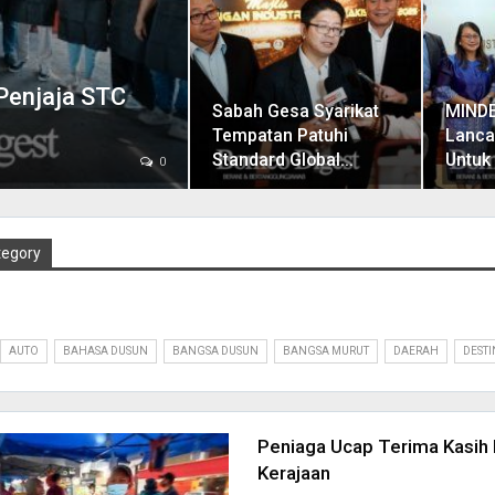
Penjaja STC
Sabah Gesa Syarikat
MINDE
Tempatan Patuhi
Lanca
Standard Global…
Untu
0
tegory
AUTO
BAHASA DUSUN
BANGSA DUSUN
BANGSA MURUT
DAERAH
DESTI
Peniaga Ucap Terima Kasih
Kerajaan