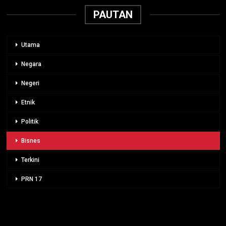
PAUTAN
Utama
Negara
Negeri
Etnik
Politik
Bisnes
Terkini
PRN 17