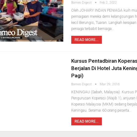
Borneo Digest
Feb 2, 2022
Oleh JOHARY INDAN PENIAGA kuih mu
perniagaan mereka demi kelangsungan h
kecil Berungis, Tuaran. Langkah keraja
peniaga terbabit berniaga…
READ MORE...
Kursus Pentadbiran Kopera
Berjalan Di Hotel Juta Kenin
Pagi)
Borneo Digest
Mar 29, 2016
KENINGAU (Sabah, Malaysia): Kursus P
Pengurusan Koperasi (Wajib 1), anjuran
Koperasi Malaysia (MKM) sedang berjala
Keningau. Seramai 60 orang peserta…
READ MORE...