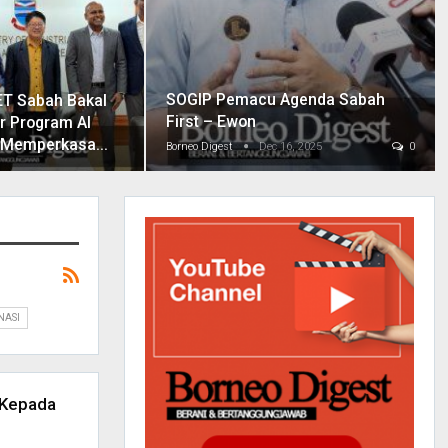
SOGIP Pemacu Agenda Sabah
T Sabah Bakal
First – Ewon
r Program AI
k Memperkasa…
Borneo Digest
Dec 16, 2025
0
NASI
 Kepada