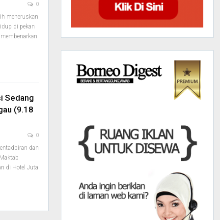
0
ih meneruskan
idup di pekan
an membenarkan
si Sedang
gau (9.18
0
entadbiran dan
 Maktab
n di Hotel Juta