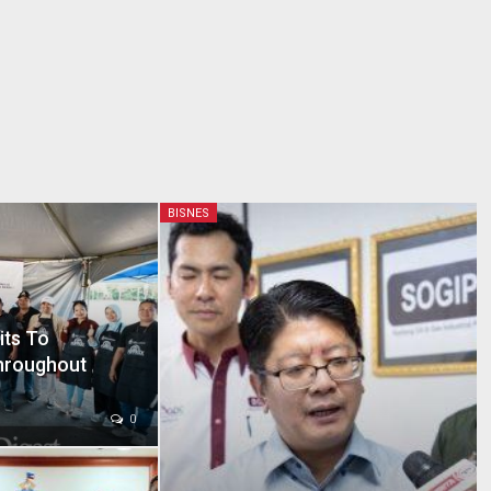
BISNES
ts To
Throughout
0