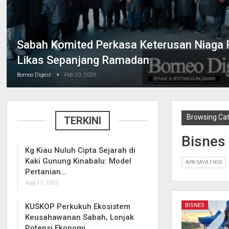
Sabah Komited Perkasa Keterusan Niaga 
Likas Sepanjang Ramadan
Borneo Digest
Feb 20, 2026
Browsing Ca
TERKINI
Bisnes
Kg Kiau Nuluh Cipta Sejarah di
Kaki Gunung Kinabalu: Model
APA SAYA FIKIR
Pertanian…
Aug 11, 2025
BISNES
KUSKOP Perkukuh Ekosistem
Keusahawanan Sabah, Lonjak
Potensi Ekonomi…