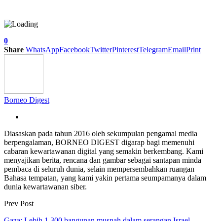
0
Share
WhatsApp
Facebook
Twitter
Pinterest
Telegram
Email
Print
Borneo Digest
Diasaskan pada tahun 2016 oleh sekumpulan pengamal media
berpengalaman, BORNEO DIGEST digarap bagi memenuhi
cabaran kewartawanan digital yang semakin berkembang. Kami
menyajikan berita, rencana dan gambar sebagai santapan minda
pembaca di seluruh dunia, selain mempersembahkan ruangan
Bahasa tempatan, yang kami yakin pertama seumpamanya dalam
dunia kewartawanan siber.
Prev Post
Gaza: Lebih 1,300 bangunan musnah dalam serangan Israel