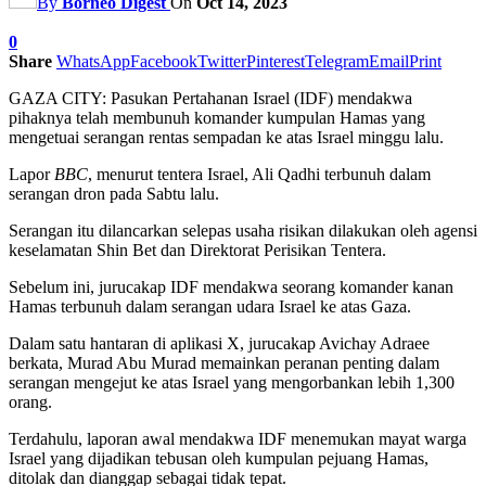
By
Borneo Digest
On
Oct 14, 2023
0
Share
WhatsApp
Facebook
Twitter
Pinterest
Telegram
Email
Print
GAZA CITY: Pasukan Pertahanan Israel (IDF) mendakwa
pihaknya telah membunuh komander kumpulan Hamas yang
mengetuai serangan rentas sempadan ke atas Israel minggu lalu.
Lapor
BBC
, menurut tentera Israel, Ali Qadhi terbunuh dalam
serangan dron pada Sabtu lalu.
Serangan itu dilancarkan selepas usaha risikan dilakukan oleh agensi
keselamatan Shin Bet dan Direktorat Perisikan Tentera.
Sebelum ini, jurucakap IDF mendakwa seorang komander kanan
Hamas terbunuh dalam serangan udara Israel ke atas Gaza.
Dalam satu hantaran di aplikasi X, jurucakap Avichay Adraee
berkata, Murad Abu Murad memainkan peranan penting dalam
serangan mengejut ke atas Israel yang mengorbankan lebih 1,300
orang.
Terdahulu, laporan awal mendakwa IDF menemukan mayat warga
Israel yang dijadikan tebusan oleh kumpulan pejuang Hamas,
ditolak dan dianggap sebagai tidak tepat.